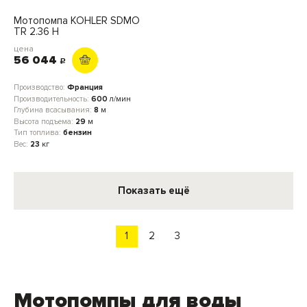
Мотопомпа KOHLER SDMO
TR 2.36 H
цена
56 044
c
Производство:
Франция
Производительность:
600
л/мин
Глубина всасывания:
8
м
Высота подъема:
29
м
Тип топлива:
бензин
Вес:
23
кг
Показать ещё
1
2
3
Мотопомпы для воды