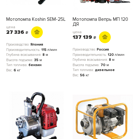
Мотопомпа Кoshin SEM-25L
Мотопомпа Вепрь МП 120
ДЯ
цена
27 336
цена
c
137 139
c
Производство:
Япония
Производство:
Россия
Производительность:
115
л/мин
Производительность:
120
л/мин
Глубина всасывания:
8
м
Глубина всасывания:
8
м
Высота подъема:
35
м
Высота подъема:
70
м
Тип топлива:
бензин
Тип топлива:
дизельное
Вес:
6
кг
Вес:
56
кг