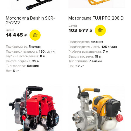
Мотопомпа Daishin SCR-
Мотопомпа FUJI PTG 208 D
252M2
цена
103 677
цена
c
14 445
c
Производство:
Япония
Производство:
Япония
Производительность:
125
л/мин
Производительность:
120
л/мин
Глубина всасывания:
7
м
Глубина всасывания:
8
м
Высота подъема:
15
м
Высота подъема:
35
м
Тип топлива:
бензин
Тип топлива:
бензин
Вес:
37
кг
Вес:
5
кг