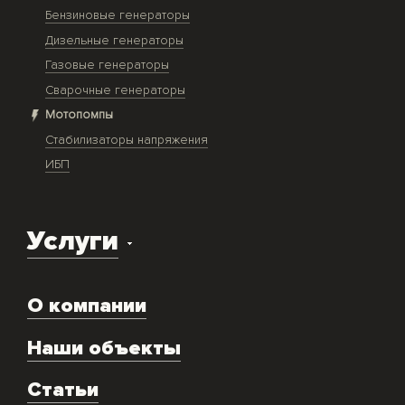
Бензиновые генераторы
Дизельные генераторы
Газовые генераторы
Сварочные генераторы
Мотопомпы
Стабилизаторы напряжения
ИБП
Услуги
Доставка оборудования
О компании
Экспертиза объекта
Ремонт
Наши объекты
Техническое обслуживание
Аренда
Статьи