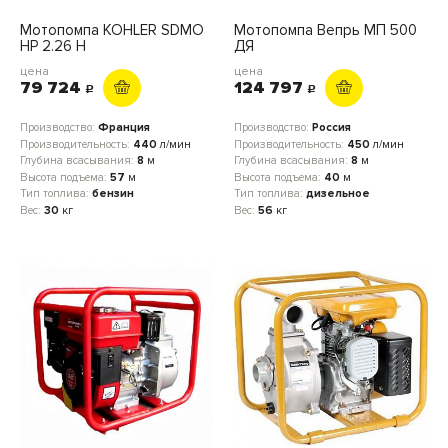
Мотопомпа KOHLER SDMO
Мотопомпа Вепрь МП 500
HP 2.26 H
ДЯ
цена
цена
79 724
124 797
c
c
Производство:
Франция
Производство:
Россия
Производительность:
440
л/мин
Производительность:
450
л/мин
Глубина всасывания:
8
м
Глубина всасывания:
8
м
Высота подъема:
57
м
Высота подъема:
40
м
Тип топлива:
бензин
Тип топлива:
дизельное
Вес:
30
кг
Вес:
56
кг