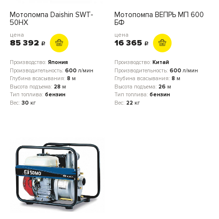
Мотопомпа Daishin SWT-
Мотопомпа ВЕПРЬ МП 600
50HX
БФ
цена
цена
85 392
16 365
c
c
Производство:
Япония
Производство:
Китай
Производительность:
600
л/мин
Производительность:
600
л/мин
Глубина всасывания:
8
м
Глубина всасывания:
8
м
Высота подъема:
28
м
Высота подъема:
26
м
Тип топлива:
бензин
Тип топлива:
бензин
Вес:
30
кг
Вес:
22
кг