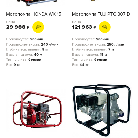
Мотопомпа HONDA WX 15
Мотопомпа FUJI PTG 307 D
цена
цена
29 988
121 963
c
c
Производство:
Япония
Производство:
Япония
Производительность:
240
л/мин
Производительность:
250
л/мин
Глубина всасывания:
8
м
Глубина всасывания:
7
м
Высота подъема:
40
м
Высота подъема:
15
м
Тип топлива:
бензин
Тип топлива:
бензин
Вес:
9
кг
Вес:
44
кг