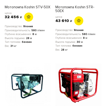
Мотопомпа Кoshin STV-50X
Мотопомпа Кoshin STR-
50EX
цена
32 456
цена
c
43 610
c
Производство:
Япония
Производство:
Япония
Производительность:
580
л/мин
Производительность:
580
л/мин
Глубина всасывания:
8
м
Глубина всасывания:
8
м
Высота подъема:
28
м
Высота подъема:
30
м
Тип топлива:
бензин
Тип топлива:
бензин
Вес:
31
кг
Вес:
28
кг