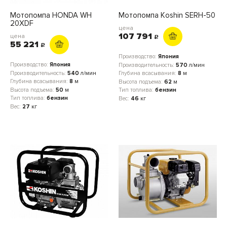
Мотопомпа HONDA WH
Мотопомпа Кoshin SERH-50
20XDF
цена
107 791
цена
c
55 221
c
Производство:
Япония
Производство:
Япония
Производительность:
570
л/мин
Производительность:
540
л/мин
Глубина всасывания:
8
м
Глубина всасывания:
8
м
Высота подъема:
62
м
Высота подъема:
50
м
Тип топлива:
бензин
Тип топлива:
бензин
Вес:
46
кг
Вес:
27
кг