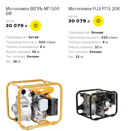
Мотопомпа ВЕПРЬ МП 500
Мотопомпа FUJI PTG 208
БФ
цена
30 079
цена
c
30 079
c
Производство:
Япония
Производство:
Китай
Производительность:
520
л/мин
Производительность:
500
л/мин
Глубина всасывания:
8
м
Глубина всасывания:
8
м
Высота подъема:
32
м
Высота подъема:
55
м
Тип топлива:
бензин
Тип топлива:
бензин
Вес:
23
кг
Вес:
28
кг