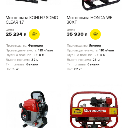
Мотопомпа KOHLER SDMO
Мотопомпа HONDA WB
CLEAR 1.7
30XT
цена
цена
25 234
35 930
c
c
Производство:
Франция
Производство:
Япония
Производительность:
110
л/мин
Производительность:
110
л/мин
Глубина всасывания:
8
м
Глубина всасывания:
8
м
Высота подъема:
32
м
Высота подъема:
28
м
Тип топлива:
бензин
Тип топлива:
бензин
Вес:
5
кг
Вес:
27
кг