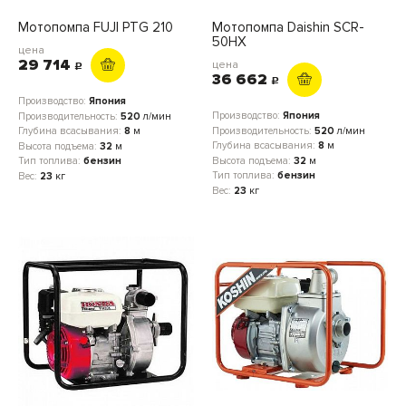
Мотопомпа FUJI PTG 210
Мотопомпа Daishin SCR-
50HX
цена
29 714
цена
c
36 662
c
Производство:
Япония
Производство:
Япония
Производительность:
520
л/мин
Производительность:
520
л/мин
Глубина всасывания:
8
м
Глубина всасывания:
8
м
Высота подъема:
32
м
Высота подъема:
32
м
Тип топлива:
бензин
Тип топлива:
бензин
Вес:
23
кг
Вес:
23
кг