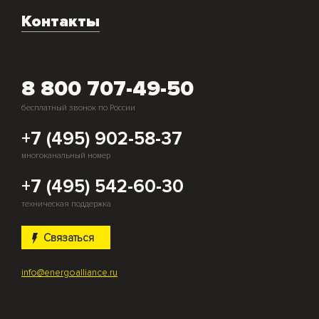
Монтаж и подключение оборудования
Контакты
Скупка генераторов
8 800 707-49-50
бесплатный звонок по России
+7 (495) 902-58-37
многоканальный номер
+7 (495) 542-60-30
техническая поддержка
Связаться
info@energoalliance.ru