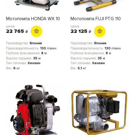
Мотопомпа HONDA WX 10
Мотопомпа FUJI PTG 110
цена
цена
22 765
22 125
c
c
Производство:
Япония
Производство:
Япония
Производительность:
130
л/мин
Производительность:
130
л/мин
Глубина всасывания:
8
м
Глубина всасывания:
8
м
Высота подъема:
35
м
Высота подъема:
35
м
Тип топлива:
бензин
Тип топлива:
бензин
Вес:
6
кг
Вес:
5,1
кг