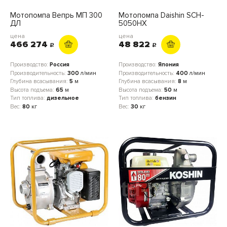
Мотопомпа Вепрь МП 300
Мотопомпа Daishin SCH-
ДЛ
5050HX
цена
цена
466 274
48 822
c
c
Производство:
Россия
Производство:
Япония
Производительность:
300
л/мин
Производительность:
400
л/мин
Глубина всасывания:
5
м
Глубина всасывания:
8
м
Высота подъема:
65
м
Высота подъема:
50
м
Тип топлива:
дизельное
Тип топлива:
бензин
Вес:
80
кг
Вес:
30
кг