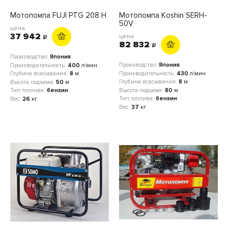
Мотопомпа FUJI PTG 208 H
Мотопомпа Кoshin SERH-
50V
цена
37 942
цена
c
82 832
c
Производство:
Япония
Производство:
Япония
Производительность:
400
л/мин
Производительность:
430
л/мин
Глубина всасывания:
8
м
Глубина всасывания:
8
м
Высота подъема:
50
м
Высота подъема:
80
м
Тип топлива:
бензин
Тип топлива:
бензин
Вес:
26
кг
Вес:
37
кг