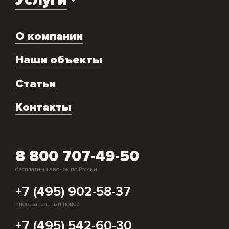
Доставка оборудования
О компании
Экспертиза объекта
Ремонт
Наши объекты
Техническое обслуживание
Аренда
Статьи
Монтаж и подключение оборудования
Контакты
Скупка генераторов
8 800 707-49-50
бесплатный звонок по России
+7 (495) 902-58-37
многоканальный номер
+7 (495) 542-60-30