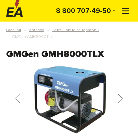
8 800 707-49-50
Главная
Каталог
Бензиновые генераторы
—
—
GMGen GMH8000TLX
—
GMGen GMH8000TLX