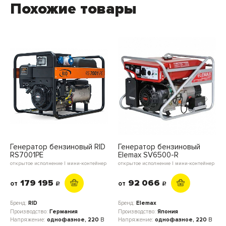
Похожие товары
Генератор бензиновый RID
Генератор бензиновый
RS7001PE
Elemax SV6500-R
открытое исполнение | мини-контейнер
открытое исполнение | мини-контейнер
179 195
92 066
от
от
c
c
Бренд:
RID
Бренд:
Elemax
Производство:
Германия
Производство:
Япония
Напряжение:
однофазное, 220
В
Напряжение:
однофазное, 220
В