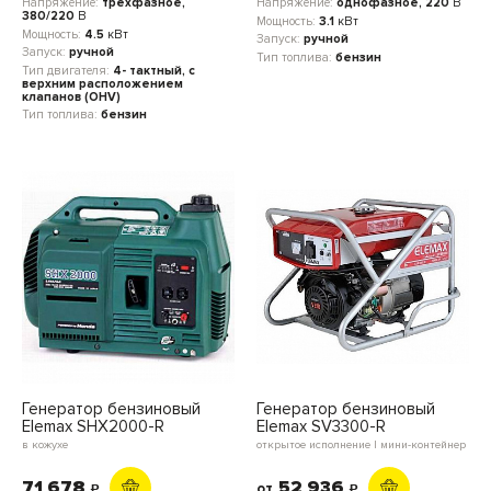
Напряжение:
трехфазное,
Напряжение:
однофазное, 220
В
380/220
В
Мощность:
3.1
кВт
Мощность:
4.5
кВт
Запуск:
ручной
Запуск:
ручной
Тип топлива:
бензин
Тип двигателя:
4- тактный, с
верхним расположением
клапанов (OHV)
Тип топлива:
бензин
Генератор бензиновый
Генератор бензиновый
Elemax SHX2000-R
Elemax SV3300-R
в кожухе
открытое исполнение | мини-контейнер
71 678
52 936
от
c
c