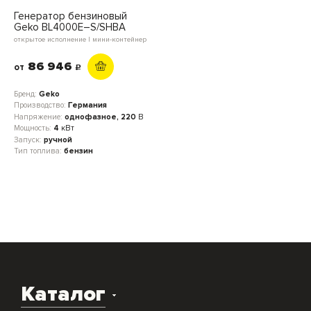
Генератор бензиновый
Geko BL4000E–S/SHBA
открытое исполнение | мини-контейнер
86 946
от
c
Бренд:
Geko
Производство:
Германия
Напряжение:
однофазное, 220
В
Мощность:
4
кВт
Запуск:
ручной
Тип топлива:
бензин
Каталог