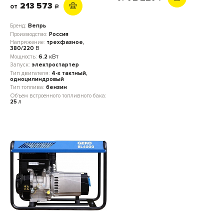
213 573
от
c
Бренд:
Вепрь
Производство:
Россия
Напряжение:
трехфазное,
380/220
В
Мощность:
6.2
кВт
Запуск:
электростартер
Тип двигателя:
4-х тактный,
одноцилиндровый
Тип топлива:
бензин
Объем встроенного топливного бака:
25
л