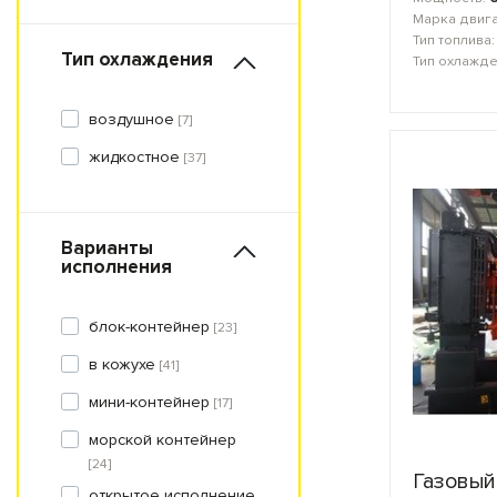
Марка двиг
Тип топлива
Тип охлаждения
Тип охлажд
воздушное
[7]
жидкостное
[37]
Варианты
исполнения
блок-контейнер
[23]
в кожухе
[41]
мини-контейнер
[17]
морской контейнер
[24]
Газовый
открытое исполнение