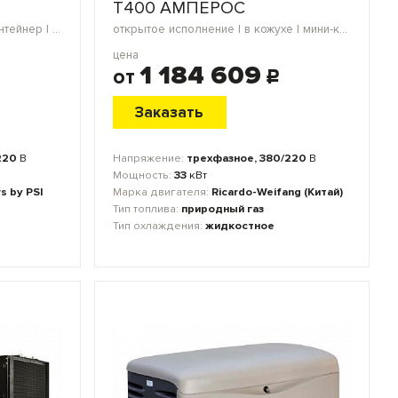
Т400 АМПЕРОС
открытое исполнение | мини-контейнер | в кожухе | блок-контейнер | морской контейнер
открытое исполнение | в кожухе | мини-контейнер | блок-контейнер | морской контейнер
цена
1 184 609
от
c
Заказать
220
В
Напряжение:
трехфазное, 380/220
В
Мощность:
33
кВт
s by PSI
Марка двигателя:
Ricardo-Weifang (Китай)
Тип топлива:
природный газ
Тип охлаждения:
жидкостное