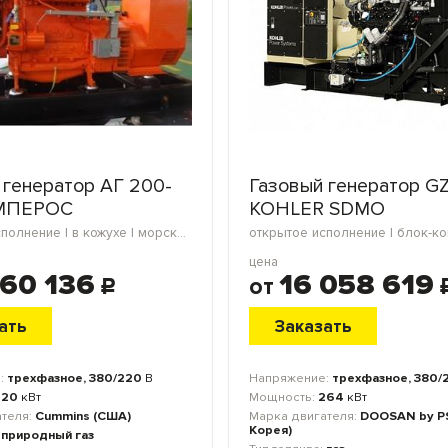
 генератор АГ 200-
Газовый генератор G
МПЕРОС
KOHLER SDMO
открытое исполнение | в кожухе | морской контейнер
цена
460 136
16 058 619
от
c
ать
Заказать
:
трехфазное, 380/220
В
Напряжение:
трехфазное, 380/
220
кВт
Мощность:
264
кВт
ателя:
Cummins (США)
Марка двигателя:
DOOSAN by P
Корея)
:
природный газ