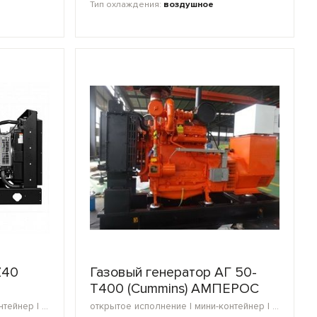
Тип охлаждения:
воздушное
Z40
Газовый генератор АГ 50-
Т400 (Cummins) АМПЕРОС
открытое исполнение | мини-контейнер | в кожухе | блок-контейнер | морской контейнер
открытое исполнение | мини-контейнер | в кожухе | блок-контейнер | морской контейнер