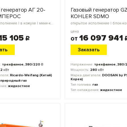
 генератор АГ 20-
Газовый генератор G
МПЕРОС
KOHLER SDMO
открытое исполнение | в кожухе | мини-контейнер | блок-контейнер | морской контейнер
цена
15 105
16 097 941
от
c
ать
Заказать
:
трехфазное, 380/220
В
Напряжение:
трехфазное, 380/
22
кВт
Мощность:
280
кВт
ателя:
Ricardo-Weifang (Китай)
Марка двигателя:
DOOSAN by P
Корея)
:
природный газ
Тип топлива:
газ
ения:
жидкостное
Тип охлаждения:
жидкостное