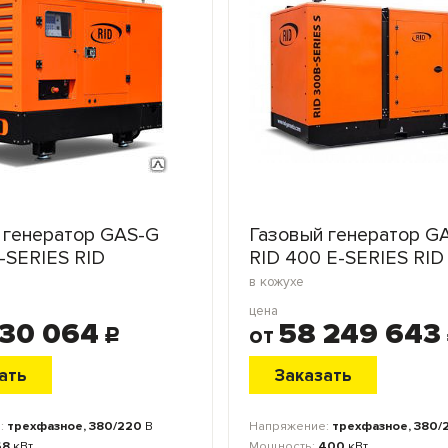
 генератор GAS-G
Газовый генератор G
T-SERIES RID
RID 400 E-SERIES RID
в кожухе
цена
530 064
58 249 643
от
c
ать
Заказать
:
трехфазное, 380/220
В
Напряжение:
трехфазное, 380/
68
кВт
Мощность:
400
кВт