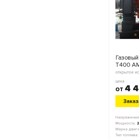
Газовый
Т400 А
цена
4 
от
Заказ
Напряжение
Мощность:
Марка двиг
Тип топлива