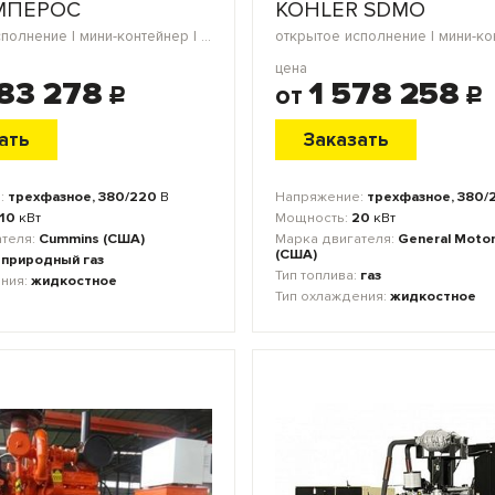
МПЕРОС
KOHLER SDMO
открытое исполнение | мини-контейнер | блок-контейнер | в кожухе | морской контейнер
цена
283 278
1 578 258
от
c
c
ать
Заказать
:
трехфазное, 380/220
В
Напряжение:
трехфазное, 380/
10
кВт
Мощность:
20
кВт
ателя:
Cummins (США)
Марка двигателя:
General Motor
(США)
:
природный газ
Тип топлива:
газ
ения:
жидкостное
Тип охлаждения:
жидкостное