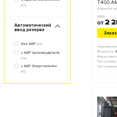
Т400 А
[27]
цена
2 
от
Автоматический
ввод резерва
Заказ
без АВР
[44]
Напряжение
Мощность:
1
с АВР производителя
Марка двиг
[28]
Тип топлива
с АВР Энергоальянс
Тип охлажд
[41]