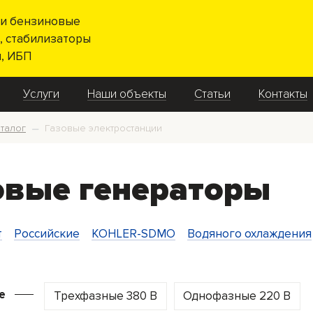
и бензиновые
, стабилизаторы
, ИБП
Услуги
Наши объекты
Статьи
Контакты
талог
Газовые электростанции
—
овые генераторы
т
Российские
KOHLER-SDMO
Водяного охлаждения
е
Трехфазные 380 В
Однофазные 220 В