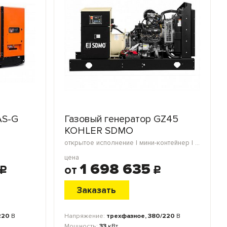
AS-G
Газовый генератор GZ45
KOHLER SDMO
открытое исполнение | мини-контейнер | в кожухе | блок-контейнер | морской контейнер
цена
1 698 635
от
c
c
Заказать
220
В
Напряжение:
трехфазное, 380/220
В
Мощность:
33
кВт