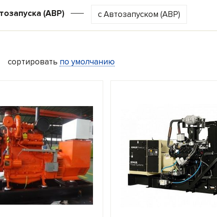
тозапуска (АВР)
с Автозапуском (АВР)
Газовые генераторы 10 кВт
Газовые генера
сортировать
по умолчанию
Газовые генераторы 30 кВт
Газовые генера
е
Для дачи
Для коттеджа