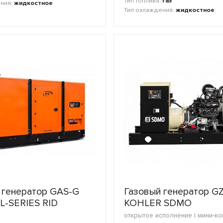
Тип топлива:
газ
ения:
жидкостное
Тип охлаждения:
жидкостное
 генератор GAS-G
Газовый генератор G
 L-SERIES RID
KOHLER SDMO