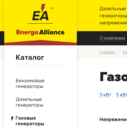
Дизельные 
генераторы
напряжения
О компании
Главная
Ка
—
Каталог
Газ
Бензиновые
генераторы
3 кВт
5 кВ
Дизельные
генераторы
Газовые
Напряжени
генераторы