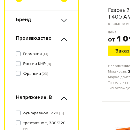
Газовый
Т400 А
Бренд
цена
1 0
Производство
от
Заказ
Германия
[13]
Россия-КНР
[8]
Напряжение
Мощность:
Франция
[23]
Марка двиг
Тип топлива
Тип охлажд
Напряжение
, В
однофазное, 220
[5]
трехфазное, 380/220
[39]