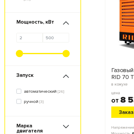
Мощность
, кВт
Газовый
Запуск
RID 70 
в кожухе
автоматический
[26]
цена
8 
от
ручной
[3]
Заказ
Марка
Напряжение
двигателя
Мощность: