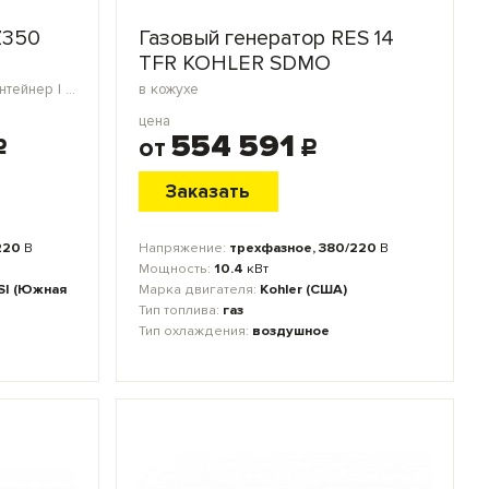
Z350
Газовый генератор RES 14
TFR KOHLER SDMO
открытое исполнение | блок-контейнер | морской контейнер | в кожухе
в кожухе
цена
554 591
от
c
c
Заказать
220
В
Напряжение:
трехфазное, 380/220
В
Мощность:
10.4
кВт
SI (Южная
Марка двигателя:
Kohler (США)
Тип топлива:
газ
Тип охлаждения:
воздушное