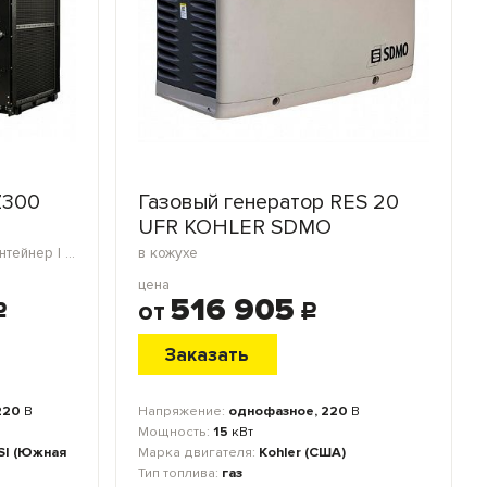
Z300
Газовый генератор RES 20
UFR KOHLER SDMO
открытое исполнение | блок-контейнер | морской контейнер | в кожухе
в кожухе
цена
516 905
от
c
c
Заказать
220
В
Напряжение:
однофазное, 220
В
Мощность:
15
кВт
SI (Южная
Марка двигателя:
Kohler (США)
Тип топлива:
газ