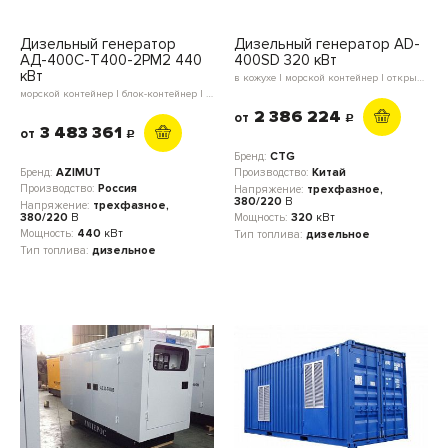
Дизельный генератор
Дизельный генератор AD-
АД-400С-Т400-2РМ2 440
400SD 320 кВт
кВт
в кожухе | морской контейнер | открытое исполнение | блок-контейнер
морской контейнер | блок-контейнер | в кожухе | открытое исполнение
2 386 224
от
c
3 483 361
от
c
Бренд:
CTG
Бренд:
AZIMUT
Производство:
Китай
Производство:
Россия
Напряжение:
трехфазное,
380/220
В
Напряжение:
трехфазное,
380/220
В
Мощность:
320
кВт
Мощность:
440
кВт
Тип топлива:
дизельное
Тип топлива:
дизельное