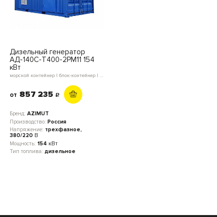
Дизельный генератор
АД-140С-Т400-2РМ11 154
кВт
морской контейнер | блок-контейнер | в кожухе | открытое исполнение
857 235
от
c
Бренд:
AZIMUT
Производство:
Россия
Напряжение:
трехфазное,
380/220
В
Мощность:
154
кВт
Тип топлива:
дизельное