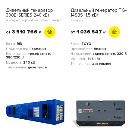
Дизельный генератор
Дизельный генератор TG-
300B-SERIES 240 кВт
14SBS 11.5 кВт
в кожухе | морской контейнер | открытое исполнение | блок-контейнер
в кожухе
3 510 766
1 036 547
от
от
c
c
Бренд:
RID
Бренд:
TOYO
Производство:
Германия
Производство:
Япония
Напряжение:
трехфазное,
Напряжение:
однофазное, 220
В
380/220
В
Мощность:
11.5
кВт
Мощность:
240
кВт
Тип топлива:
дизельное
Тип топлива:
дизельное