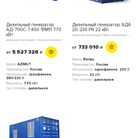
Дизельный генератор
Дизельный генератор АДА
АД-700С-Т400-1РМ11 770
20-230 РЯ 22 кВт
кВт
морской контейнер | блок-контейнер | мини-контейнер | в кожухе | открытое исполнение
морской контейнер | блок-контейнер | в кожухе | открытое исполнение
733 010
от
c
5 527 326
от
c
Бренд:
Вепрь
Бренд:
AZIMUT
Производство:
Россия
Производство:
Россия
Напряжение:
однофазное, 220
В
Напряжение:
трехфазное,
Мощность:
22
кВт
380/220
В
Тип топлива:
дизельное
Мощность:
770
кВт
Тип топлива:
дизельное