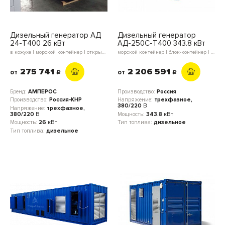
Дизельный генератор АД
Дизельный генератор
24-Т400 26 кВт
АД-250С-Т400 343.8 кВт
в кожухе | морской контейнер | открытое исполнение | мини-контейнер | блок-контейнер
морской контейнер | блок-контейнер | в кожухе | открытое исполнение
275 741
2 206 591
от
от
c
c
Бренд:
АМПЕРОС
Производство:
Россия
Производство:
Россия-КНР
Напряжение:
трехфазное,
380/220
В
Напряжение:
трехфазное,
380/220
В
Мощность:
343.8
кВт
Мощность:
26
кВт
Тип топлива:
дизельное
Тип топлива:
дизельное