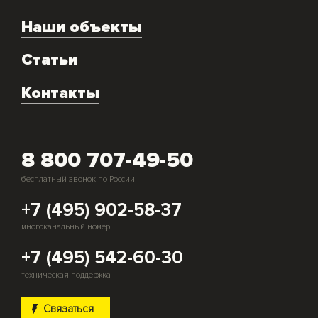
Ремонт
Наши объекты
Техническое обслуживание
Аренда
Статьи
Монтаж и подключение оборудования
Контакты
Скупка генераторов
8 800 707-49-50
бесплатный звонок по России
+7 (495) 902-58-37
многоканальный номер
+7 (495) 542-60-30
техническая поддержка
Связаться