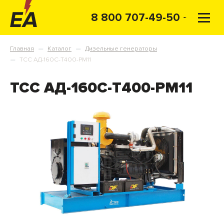
8 800 707-49-50
Главная
Каталог
Дизельные генераторы
—
—
ТСС АД-160С-Т400-РМ11
—
ТСС АД-160С-Т400-РМ11