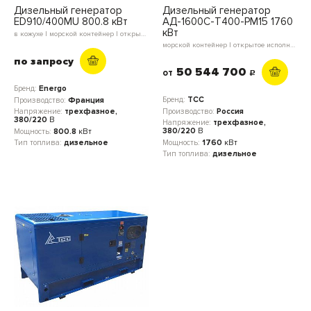
Дизельный генератор
Дизельный генератор
ED910/400MU 800.8 кВт
АД-1600С-Т400-РМ15 1760
кВт
в кожухе | морской контейнер | открытое исполнение | блок-контейнер
морской контейнер | открытое исполнение
по запросу
50 544 700
от
c
Бренд:
Energo
Бренд:
ТСС
Производство:
Франция
Производство:
Россия
Напряжение:
трехфазное,
380/220
В
Напряжение:
трехфазное,
380/220
В
Мощность:
800.8
кВт
Мощность:
1760
кВт
Тип топлива:
дизельное
Тип топлива:
дизельное