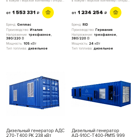
в кожухе | морской контейнер | открытое исполнение | мини-контейнер | блок-контейнер
в кожухе | морской контейнер | открытое исполнение | мини-контейнер | блок-контейнер
1 553 331
1 234 254
от
от
c
c
Бренд:
Genmac
Бренд:
RID
Производство:
Италия
Производство:
Германия
Напряжение:
трехфазное,
Напряжение:
трехфазное,
380/220
В
380/220
В
Мощность:
105
кВт
Мощность:
24
кВт
Тип топлива:
дизельное
Тип топлива:
дизельное
Дизельный генератор АДС
Дизельный генератор
270-Т400 РК 238 кВт
АД-910С-Т400-РМ15 999