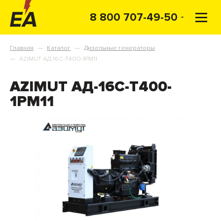
8 800 707-49-50
Главная
Каталог
Дизельные генераторы
—
—
AZIMUT АД-16С-Т400-1РМ11
—
AZIMUT АД-16С-Т400-
1РМ11