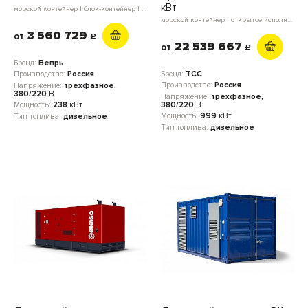
кВт
морской контейнер | блок-контейнер | в кожухе | открытое исполнение
морской контейнер | открытое исполнение | блок-контейнер
3 560 729
от
c
22 539 667
от
c
Бренд:
Вепрь
Бренд:
ТСС
Производство:
Россия
Производство:
Россия
Напряжение:
трехфазное,
380/220
В
Напряжение:
трехфазное,
380/220
В
Мощность:
238
кВт
Мощность:
999
кВт
Тип топлива:
дизельное
Тип топлива:
дизельное