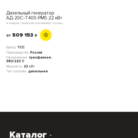
Дизельный генератор
АД-20С-Т400-РМ5 22 кВт
в кожухе | морской контейнер | открытое исполнение | мини-контейнер | блок-контейнер
509 153
от
c
Бренд:
ТСС
Производство:
Россия
Напряжение:
трехфазное,
380/220
В
Мощность:
22
кВт
Тип топлива:
дизельное
Каталог