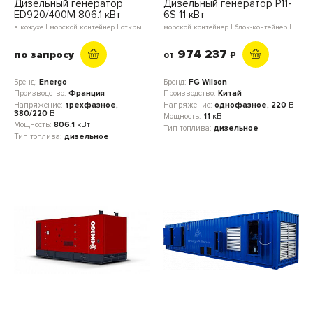
Дизельный генератор
Дизельный генератор P11-
ED920/400M 806.1 кВт
6S 11 кВт
в кожухе | морской контейнер | открытое исполнение | блок-контейнер
морской контейнер | блок-контейнер | мини-контейнер | в кожухе | открытое исполнение
974 237
по запросу
от
c
Бренд:
Energo
Бренд:
FG Wilson
Производство:
Франция
Производство:
Китай
Напряжение:
трехфазное,
Напряжение:
однофазное, 220
В
380/220
В
Мощность:
11
кВт
Мощность:
806.1
кВт
Тип топлива:
дизельное
Тип топлива:
дизельное