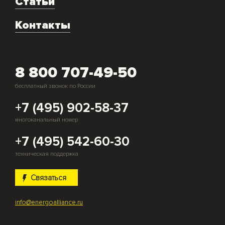
Статьи
Монтаж и подключение оборудования
Контакты
Скупка генераторов
8 800 707-49-50
бесплатный звонок по России
+7 (495) 902-58-37
многоканальный номер
+7 (495) 542-60-30
техническая поддержка
Связаться
info@energoalliance.ru