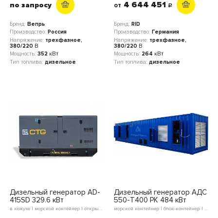
4 644 451
по запросу
от
c
Бренд:
Вепрь
Бренд:
RID
Производство:
Россия
Производство:
Германия
Напряжение:
трехфазное,
Напряжение:
трехфазное,
380/220
В
380/220
В
Мощность:
352
кВт
Мощность:
264
кВт
Тип топлива:
дизельное
Тип топлива:
дизельное
Дизельный генератор AD-
Дизельный генератор АДС
415SD 329.6 кВт
550-Т400 РК 484 кВт
в кожухе | морской контейнер | открытое исполнение | блок-контейнер
морской контейнер | блок-контейнер | в кожухе | открытое исполнение