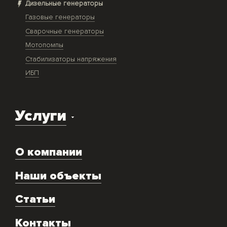
Дизельные генераторы
Газовые генераторы
Сварочные генераторы
Мотопомпы
Стабилизаторы напряжения
ИБП
Услуги
Доставка оборудования
О компании
Экспертиза объекта
Ремонт
Наши объекты
Техническое обслуживание
Аренда
Статьи
Монтаж и подключение оборудования
Контакты
Скупка генераторов