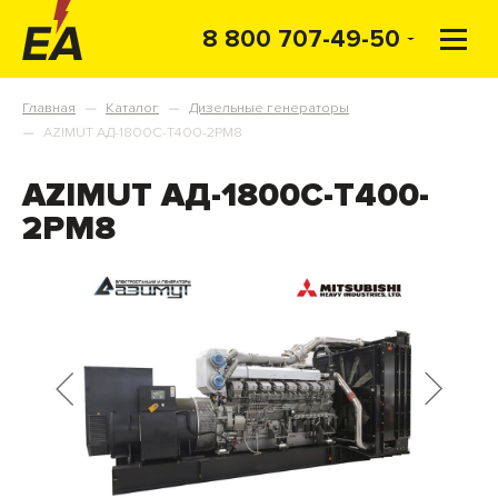
8 800 707-49-50
Главная
Каталог
Дизельные генераторы
—
—
AZIMUT АД-1800С-Т400-2РМ8
—
AZIMUT АД-1800С-Т400-
2РМ8