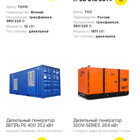
от
c
Бренд:
TOYO
Бренд:
ТСС
Производство:
Япония
Производство:
Россия
Напряжение:
трехфазное,
380/220
В
Напряжение:
трехфазное,
380/220
В
Мощность:
12
кВт
Мощность:
1811
кВт
Тип топлива:
дизельное
Тип топлива:
дизельное
Дизельный генератор
Дизельный генератор
ВЕПРЬ PS 400 352 кВт
300V-SERIES 264 кВт
морской контейнер | блок-контейнер | в кожухе | открытое исполнение
в кожухе | морской контейнер | открытое исполнение | блок-контейнер