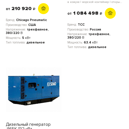
в кожухе | морской контейнер | открытое исполнение | мини-контейнер | блок-контейнер
210 920
от
c
1 084 498
от
c
Бренд:
Chicago Pneumatic
Бренд:
ТСС
Производство:
США
Производство:
Россия
Напряжение:
трехфазное,
380/220
В
Напряжение:
трехфазное,
380/220
В
Мощность:
5
кВт
Мощность:
63.4
кВт
Тип топлива:
дизельное
Тип топлива:
дизельное
Дизельный генератор
J165K 132 кВт