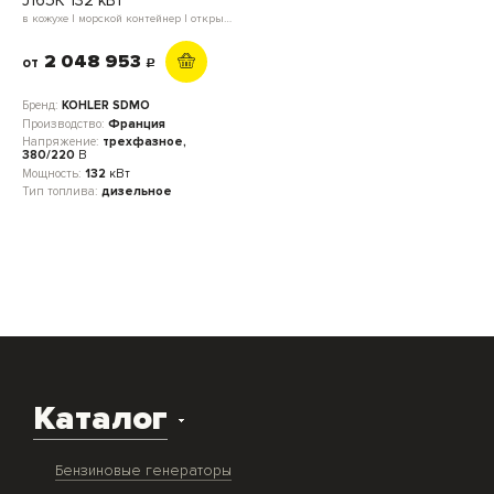
в кожухе | морской контейнер | открытое исполнение | блок-контейнер
2 048 953
от
c
Бренд:
KOHLER SDMO
Производство:
Франция
Напряжение:
трехфазное,
380/220
В
Мощность:
132
кВт
Тип топлива:
дизельное
Каталог
Бензиновые генераторы