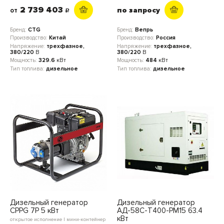
2 739 403
по запросу
от
c
Бренд:
CTG
Бренд:
Вепрь
Производство:
Китай
Производство:
Россия
Напряжение:
трехфазное,
Напряжение:
трехфазное,
380/220
В
380/220
В
Мощность:
329.6
кВт
Мощность:
484
кВт
Тип топлива:
дизельное
Тип топлива:
дизельное
Дизельный генератор
Дизельный генератор
CPPG 7P 5 кВт
АД-58С-Т400-РМ15 63.4
кВт
открытое исполнение | мини-контейнер