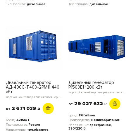
Тип топлива:
дизельное
Тип топлива:
дизельное
Дизельный генератор
Дизельный генератор
АД-400С-Т400-2РМ11 440
P1500E1 1200 кВт
кВт
морской контейнер | открытое исполнение
морской контейнер | блок-контейнер | в кожухе | открытое исполнение
29 027 632
от
c
2 671 039
от
c
Бренд:
FG Wilson
Бренд:
AZIMUT
Производство:
Великобритания
Производство:
Россия
Напряжение:
трехфазное,
380/220
В
Напряжение:
трехфазное,