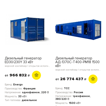
Дизельный генератор
Дизельный генератор
ED30/230Y 33 кВт
АД-1370С-Т400-РМ18 1500
кВт
морской контейнер | открытое исполнение | мини-контейнер | блок-контейнер
морской контейнер | открытое исполнение
966 832
от
c
26 774 437
от
c
Бренд:
Energo
Бренд:
ТСС
Производство:
Франция
Производство:
Россия
Напряжение:
однофазное, 220
В
Напряжение:
трехфазное,
Мощность:
33
кВт
380/220
В
Тип топлива:
дизельное
Мощность:
1500
кВт