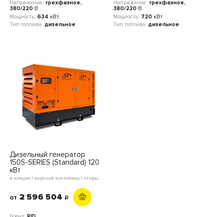
Напряжение:
трехфазное,
Напряжение:
трехфазное,
380/220
В
380/220
В
Мощность:
634
кВт
Мощность:
720
кВт
Тип топлива:
дизельное
Тип топлива:
дизельное
Дизельный генератор
150S-SERIES (Standard) 120
кВт
в кожухе | морской контейнер | открытое исполнение | блок-контейнер
2 596 504
от
c
Бренд:
RID