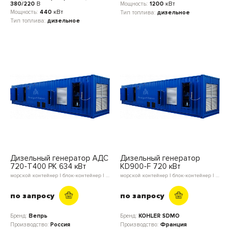
380/220
В
Мощность:
1200
кВт
Мощность:
440
кВт
Тип топлива:
дизельное
Тип топлива:
дизельное
Дизельный генератор АДС
Дизельный генератор
720-Т400 РК 634 кВт
KD900-F 720 кВт
морской контейнер | блок-контейнер | в кожухе | открытое исполнение
морской контейнер | блок-контейнер | открытое исполнение
по запросу
по запросу
Бренд:
Вепрь
Бренд:
KOHLER SDMO
Производство:
Россия
Производство:
Франция