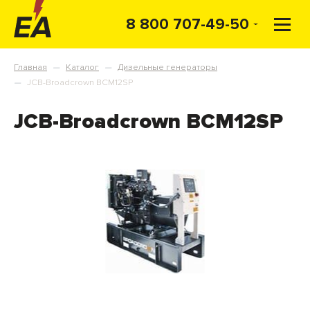
8 800 707-49-50
Главная
Каталог
Дизельные генераторы
—
—
JCB-Broadcrown BCM12SP
—
JCB-Broadcrown BCM12SP