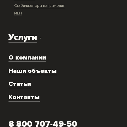
Стабилизаторы напряжения
ИБП
Услуги
Доставка оборудования
О компании
Экспертиза объекта
Ремонт
Наши объекты
Техническое обслуживание
Аренда
Статьи
Монтаж и подключение оборудования
Контакты
Скупка генераторов
8 800 707-49-50