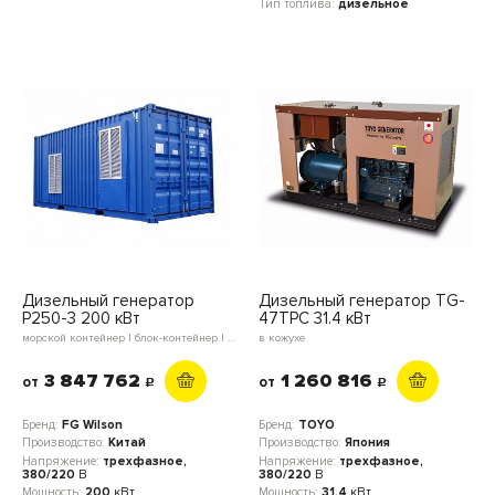
Тип топлива:
дизельное
Дизельный генератор
Дизельный генератор TG-
P250-3 200 кВт
47TPC 31.4 кВт
морской контейнер | блок-контейнер | в кожухе | открытое исполнение
в кожухе
3 847 762
1 260 816
от
от
c
c
Бренд:
FG Wilson
Бренд:
TOYO
Производство:
Китай
Производство:
Япония
Напряжение:
трехфазное,
Напряжение:
трехфазное,
380/220
В
380/220
В
Мощность:
200
кВт
Мощность:
31.4
кВт