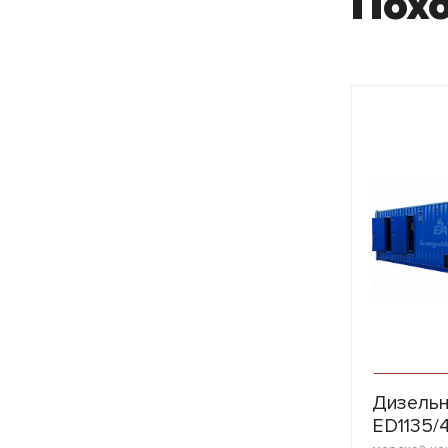
Пох
Дизельн
ED1135/