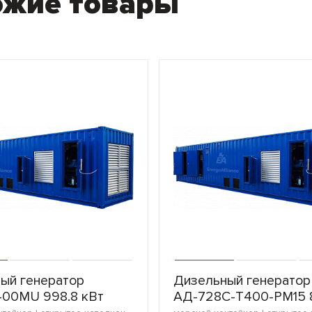
ожие товары
ый генератор
Дизельный генератор
400MU 998.8 кВт
АД-728С-Т400-РМ15 