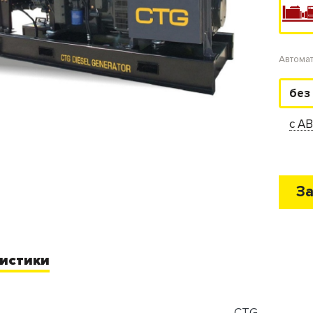
Автома
без
с А
За
истики
CTG