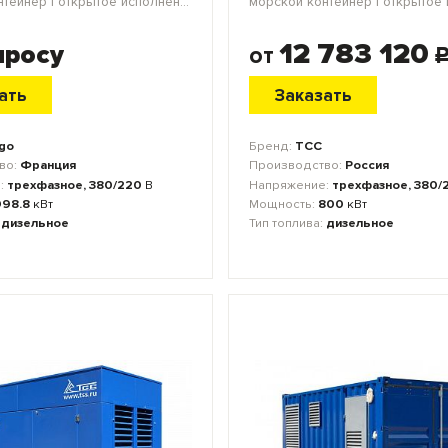
морской контейнер | открытое исполнение | блок-контейнер
12 783 120
просу
от
ать
Заказать
go
Бренд:
ТСС
во:
Франция
Производство:
Россия
:
трехфазное, 380/220
В
Напряжение:
трехфазное, 380/
998.8
кВт
Мощность:
800
кВт
:
дизельное
Тип топлива:
дизельное