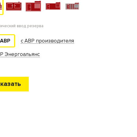
тический ввод резерва
с АВР производителя
 АВР
ВР Энергоальянс
казать