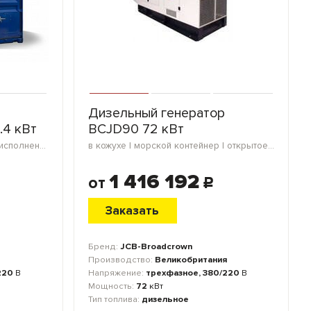
Дизельный генератор
.4 кВт
BCJD90 72 кВт
морской контейнер | открытое исполнение | мини-контейнер | блок-контейнер
в кожухе | морской контейнер | открытое исполнение | мини-контейнер | блок-контейнер
1 416 192
от
c
Заказать
Бренд:
JCB-Broadcrown
Производство:
Великобритания
220
В
Напряжение:
трехфазное, 380/220
В
Мощность:
72
кВт
Тип топлива:
дизельное