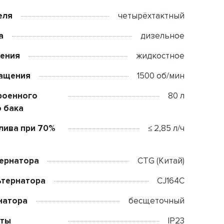
еля
четырёхтактный
а
дизельное
дения
жидкостное
ращения
1500 об/мин
роенного
80 л
 бака
лива при 70%
≤ 2,85 л/ч
тернатора
CTG (Китай)
ьтернатора
CJ164C
натора
бесщеточный
иты
IP23