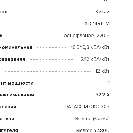
тво
Китай
AD-14RE-M
е
однофазное, 220 В
номинальная
10,8/10,8 кВА/кВт
резервная
12/12 кВА/кВт
12 кВт
нт мощности
1
максимальная
52.2 А
вления
DATACOM DKG-309
ателя
Ricardo (Китай)
игателя
Ricardo Y480D