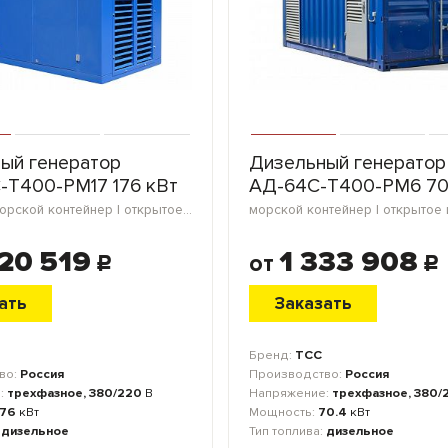
ый генератор
Дизельный генератор
-Т400-РМ17 176 кВт
АД-64С-Т400-РМ6 70
в кожухе | морской контейнер | открытое исполнение | блок-контейнер
20 519
1 333 908
от
c
c
ать
Заказать
Бренд:
ТСС
во:
Россия
Производство:
Россия
:
трехфазное, 380/220
В
Напряжение:
трехфазное, 380/
176
кВт
Мощность:
70.4
кВт
:
дизельное
Тип топлива:
дизельное