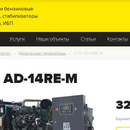
и бензиновые
, стабилизаторы
, ИБП
Услуги
Наши объекты
Статьи
Контакты
талог
Дизельные генераторы
CTG AD-14RE-M
—
—
 AD-14RE-M
32
Вариан