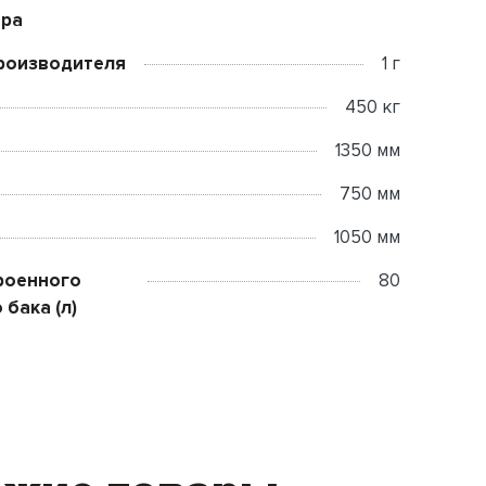
ора
роизводителя
1 г
450 кг
1350 мм
750 мм
1050 мм
роенного
80
 бака (л)