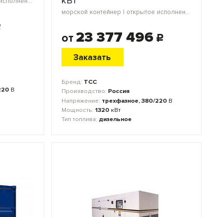
кВт
морской контейнер | открытое исполнение | блок-контейнер
морской контейнер | открытое исполнение
c
23 377 496
от
c
Заказать
Бренд:
ТСС
220
В
Производство:
Россия
Напряжение:
трехфазное, 380/220
В
Мощность:
1320
кВт
Тип топлива:
дизельное