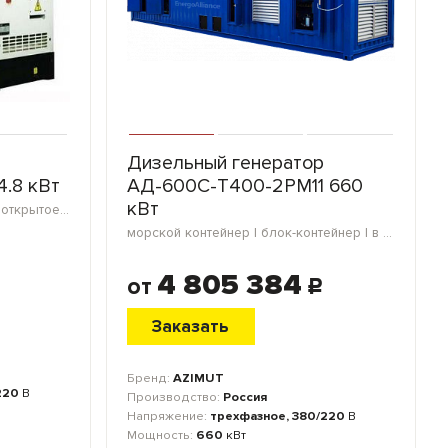
Дизельный генератор
.8 кВт
АД-600С-Т400-2РМ11 660
кВт
в кожухе | морской контейнер | открытое исполнение | мини-контейнер | блок-контейнер
морской контейнер | блок-контейнер | в кожухе | открытое исполнение
4 805 384
от
c
Заказать
Бренд:
AZIMUT
220
В
Производство:
Россия
Напряжение:
трехфазное, 380/220
В
Мощность:
660
кВт