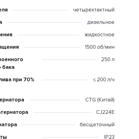
еля
четырёхтактный
а
дизельное
дения
жидкостное
ращения
1500 об/мин
роенного
250 л
 бака
лива при 70%
≤ 200 л/ч
тернатора
CTG (Китай)
ьтернатора
CJ224E
натора
бесщеточный
иты
IP23