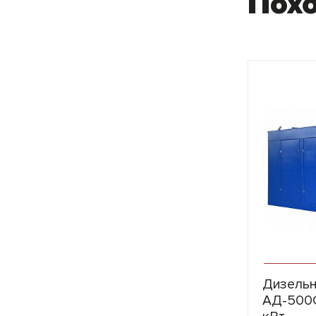
Пох
Дизельн
АД-500