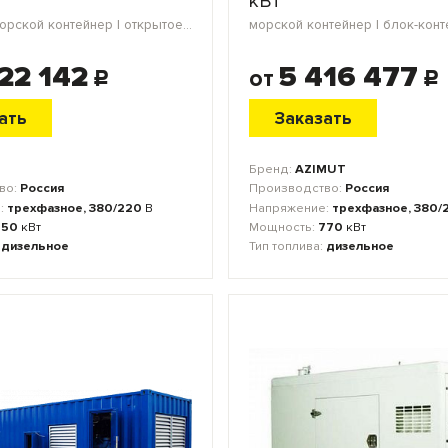
кВт
в кожухе | морской контейнер | открытое исполнение | блок-контейнер
22 142
5 416 477
от
c
c
ать
Заказать
Бренд:
AZIMUT
во:
Россия
Производство:
Россия
:
трехфазное, 380/220
В
Напряжение:
трехфазное, 380/
550
кВт
Мощность:
770
кВт
:
дизельное
Тип топлива:
дизельное