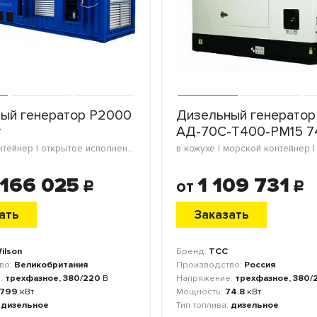
ый генератор P2000
Дизельный генератор
т
АД-70С-Т400-РМ15 74
морской контейнер | открытое исполнение
 166 025
1 109 731
от
c
c
ать
Заказать
ilson
Бренд:
ТСС
во:
Великобритания
Производство:
Россия
:
трехфазное, 380/220
В
Напряжение:
трехфазное, 380/
1799
кВт
Мощность:
74.8
кВт
:
дизельное
Тип топлива:
дизельное