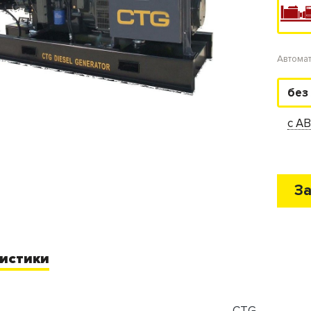
Автома
без
с А
За
истики
CTG