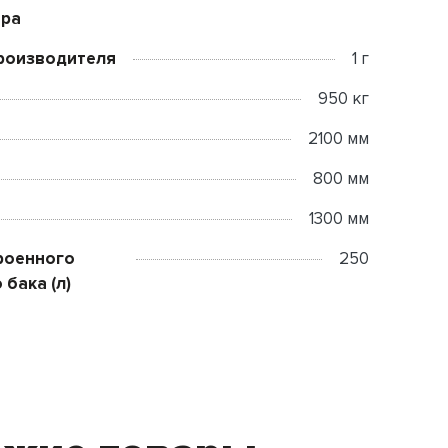
ора
роизводителя
1 г
950 кг
2100 мм
800 мм
1300 мм
роенного
250
 бака (л)