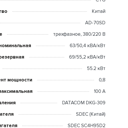
тво
Китай
AD-70SD
е
трехфазное, 380/220 В
номинальная
63/50,4 кВА/кВт
резервная
69/55,2 кВА/кВт
55.2 кВт
нт мощности
0,8
максимальная
100 А
вления
DATACOM DKG-309
ателя
SDEC (Китай)
игателя
SDEC SC4H95D2