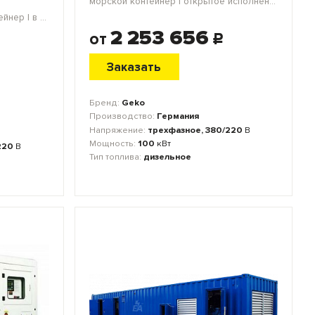
морской контейнер | открытое исполнение | мини-контейнер | блок-контейнер
морской контейнер | блок-контейнер | в кожухе | открытое исполнение
2 253 656
от
c
Заказать
Бренд:
Geko
Производство:
Германия
Напряжение:
трехфазное, 380/220
В
Мощность:
100
кВт
220
В
Тип топлива:
дизельное