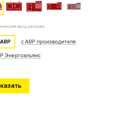
тический ввод резерва
с АВР производителя
 АВР
ВР Энергоальянс
казать