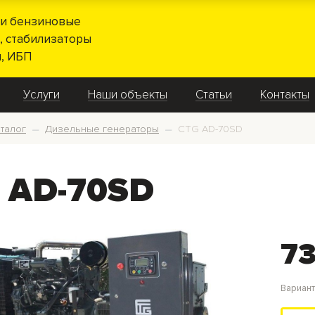
и бензиновые
, стабилизаторы
, ИБП
Услуги
Наши объекты
Статьи
Контакты
талог
Дизельные генераторы
CTG AD-70SD
—
—
 AD-70SD
73
Вариан