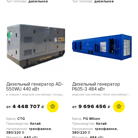
Тип топлива:
дизельное
Тип топлива:
дизельное
Дизельный генератор AD-
Дизельный генератор
550WU 440 кВт
P605-3 484 кВт
в кожухе | морской контейнер | открытое исполнение | блок-контейнер
морской контейнер | блок-контейнер | в кожухе | открытое исполнение
4 448 707
9 696 456
от
от
c
c
Бренд:
CTG
Бренд:
FG Wilson
Производство:
Китай
Производство:
Китай
Напряжение:
трехфазное,
Напряжение:
трехфазное,
380/220
В
380/220
В
Мощность:
440
кВт
Мощность:
484
кВт