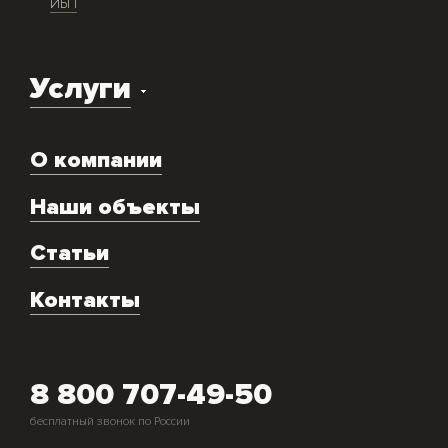
ИБП
Услуги
Доставка оборудования
О компании
Экспертиза объекта
Ремонт
Наши объекты
Техническое обслуживание
Аренда
Статьи
Монтаж и подключение оборудования
Контакты
Скупка генераторов
8 800 707-49-50
бесплатный звонок по России