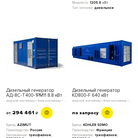
Мощность:
1205.6
кВт
Тип топлива:
дизельное
Дизельный генератор
Дизельный генератор
АД-8С-Т400-1РМ11 8.8 кВт
KD800-F 640 кВт
морской контейнер | блок-контейнер | мини-контейнер | в кожухе | открытое исполнение
морской контейнер | блок-контейнер | открытое исполнение
294 461
по запросу
от
c
Бренд:
AZIMUT
Бренд:
KOHLER SDMO
Производство:
Россия
Производство:
Франция
Напряжение:
трехфазное,
Напряжение:
трехфазное,