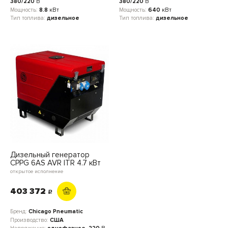
380/220
В
380/220
В
Мощность:
8.8
кВт
Мощность:
640
кВт
Тип топлива:
дизельное
Тип топлива:
дизельное
Дизельный генератор
CPPG 6AS AVR ITR 4.7 кВт
открытое исполнение
403 372
c
Бренд:
Chicago Pneumatic
Производство:
США