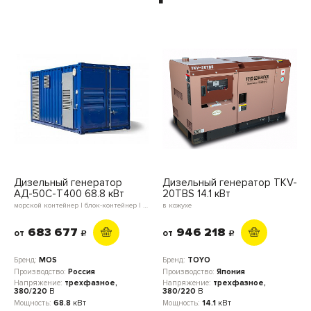
Дизельный генератор
Дизельный генератор TKV-
АД-50С-Т400 68.8 кВт
20TBS 14.1 кВт
морской контейнер | блок-контейнер | мини-контейнер | в кожухе | открытое исполнение
в кожухе
683 677
946 218
от
от
c
c
Бренд:
MOS
Бренд:
TOYO
Производство:
Россия
Производство:
Япония
Напряжение:
трехфазное,
Напряжение:
трехфазное,
380/220
В
380/220
В
Мощность:
68.8
кВт
Мощность:
14.1
кВт