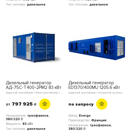
Тип топлива:
дизельное
Тип топлива:
дизельное
Дизельный генератор
Дизельный генератор
АД-75С-Т400-2РМ2 83 кВт
ED1370/400MU 1205.6 кВт
морской контейнер | блок-контейнер | мини-контейнер | в кожухе | открытое исполнение
морской контейнер | открытое исполнение
797 925
по запросу
от
c
Напряжение:
трехфазное,
Бренд:
Energo
380/220
В
Производство:
Франция
Мощность:
83
кВт
Напряжение:
трехфазное,
Тип топлива:
дизельное
380/220
В