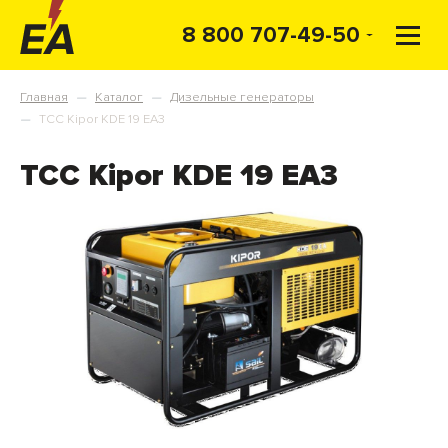
8 800 707-49-50
Главная
Каталог
Дизельные генераторы
—
—
ТСС Kipor KDE 19 EA3
—
ТСС Kipor KDE 19 EA3