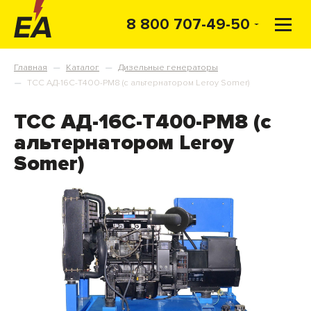
8 800 707-49-50
Главная
Каталог
Дизельные генераторы
—
—
ТСС АД-16С-Т400-РМ8 (с альтернатором Leroy Somer)
—
ТСС АД-16С-Т400-РМ8 (с
альтернатором Leroy
Somer)