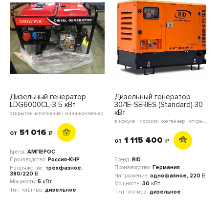
Дизельный генератор
Дизельный генератор
LDG6000СL-3 5 кВт
30/1E-SERIES (Standard) 30
кВт
открытое исполнение | мини-контейнер
в кожухе | морской контейнер | открытое исполнение | мини-контейнер | блок-контейнер
51 016
от
c
1 115 400
от
c
Бренд:
АМПЕРОС
Бренд:
RID
Производство:
Россия-КНР
Производство:
Германия
Напряжение:
трехфазное,
380/220
В
Напряжение:
однофазное, 220
В
Мощность:
5
кВт
Мощность:
30
кВт
Тип топлива:
дизельное
Тип топлива:
дизельное