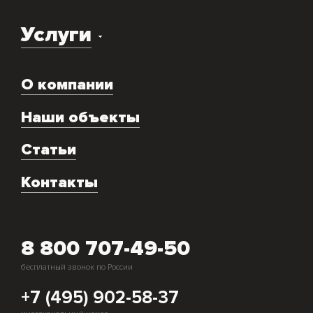
Услуги
Доставка оборудования
О компании
Экспертиза объекта
Ремонт
Наши объекты
Техническое обслуживание
Аренда
Статьи
Монтаж и подключение оборудования
Контакты
Скупка генераторов
8 800 707-49-50
бесплатный звонок по России
+7 (495) 902-58-37