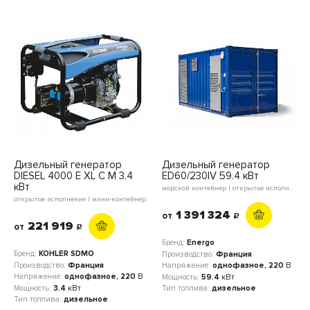
Дизельный генератор
Дизельный генератор
DIESEL 4000 E XL C M 3.4
ED60/230IV 59.4 кВт
кВт
морской контейнер | открытое исполнение | мини-контейнер | блок-контейнер
открытое исполнение | мини-контейнер
1 391 324
от
c
221 919
от
c
Бренд:
Energo
Бренд:
KOHLER SDMO
Производство:
Франция
Производство:
Франция
Напряжение:
однофазное, 220
В
Напряжение:
однофазное, 220
В
Мощность:
59.4
кВт
Мощность:
3.4
кВт
Тип топлива:
дизельное
Тип топлива:
дизельное