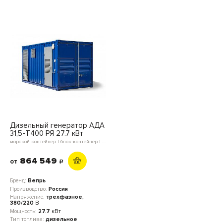
Дизельный генератор АДА
31,5-Т400 РЯ 27.7 кВт
морской контейнер | блок-контейнер | мини-контейнер | в кожухе | открытое исполнение
864 549
от
c
Бренд:
Вепрь
Производство:
Россия
Напряжение:
трехфазное,
380/220
В
Мощность:
27.7
кВт
Тип топлива:
дизельное