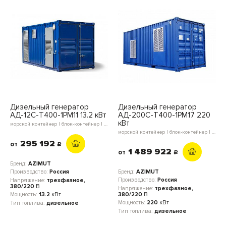
Дизельный генератор
Дизельный генератор
АД-12С-Т400-1РМ11 13.2 кВт
АД-200С-Т400-1РМ17 220
кВт
морской контейнер | блок-контейнер | мини-контейнер | в кожухе | открытое исполнение
морской контейнер | блок-контейнер | в кожухе | открытое исполнение
295 192
от
c
1 489 922
от
c
Бренд:
AZIMUT
Бренд:
AZIMUT
Производство:
Россия
Производство:
Россия
Напряжение:
трехфазное,
380/220
В
Напряжение:
трехфазное,
380/220
В
Мощность:
13.2
кВт
Мощность:
220
кВт
Тип топлива:
дизельное
Тип топлива:
дизельное