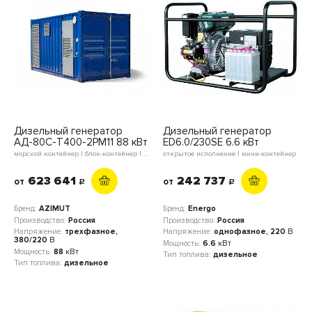
Дизельный генератор
Дизельный генератор
АД-80С-Т400-2РМ11 88 кВт
ED6.0/230SE 6.6 кВт
морской контейнер | блок-контейнер | мини-контейнер | в кожухе | открытое исполнение
открытое исполнение | мини-контейнер
623 641
242 737
от
от
c
c
Бренд:
AZIMUT
Бренд:
Energo
Производство:
Россия
Производство:
Россия
Напряжение:
трехфазное,
Напряжение:
однофазное, 220
В
380/220
В
Мощность:
6.6
кВт
Мощность:
88
кВт
Тип топлива:
дизельное
Тип топлива:
дизельное