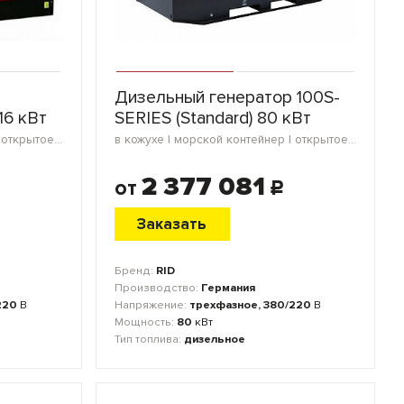
Дизельный генератор 100S-
16 кВт
SERIES (Standard) 80 кВт
в кожухе | морской контейнер | открытое исполнение | блок-контейнер
в кожухе | морской контейнер | открытое исполнение | мини-контейнер | блок-контейнер
2 377 081
от
c
Заказать
Бренд:
RID
Производство:
Германия
220
В
Напряжение:
трехфазное, 380/220
В
Мощность:
80
кВт
Тип топлива:
дизельное