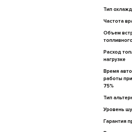
Тип охлаж
Частота в
Объем вст
топливного
Расход топ
нагрузке
Время авт
работы при
75%
Тип альтер
Уровень ш
Гарантия п