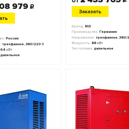
от
c
808 979
c
Заказать
ать
Бренд:
RID
Производство:
Германия
Напряжение:
трехфазное, 380/
во:
Россия
Мощность:
88
кВт
:
трехфазное, 380/220
В
Тип топлива:
дизельное
264
кВт
:
дизельное