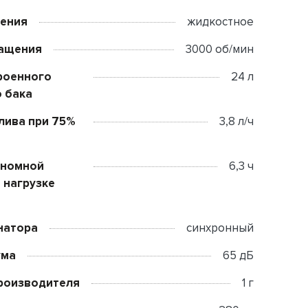
дения
жидкостное
ращения
3000 об/мин
роенного
24 л
 бака
лива при 75%
3,8 л/ч
ономной
6,3 ч
 нагрузке
натора
синхронный
ума
65 дБ
роизводителя
1 г