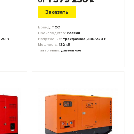
от
c
Заказать
Бренд:
ТСС
Производство:
Россия
220
В
Напряжение:
трехфазное, 380/220
В
Мощность:
132
кВт
Тип топлива:
дизельное