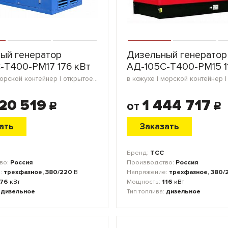
ый генератор
Дизельный генератор
-Т400-РМ17 176 кВт
АД-105С-Т400-РМ15 1
в кожухе | морской контейнер | открытое исполнение | блок-контейнер
20 519
1 444 717
от
c
c
ать
Заказать
Бренд:
ТСС
во:
Россия
Производство:
Россия
:
трехфазное, 380/220
В
Напряжение:
трехфазное, 380/
176
кВт
Мощность:
116
кВт
:
дизельное
Тип топлива:
дизельное