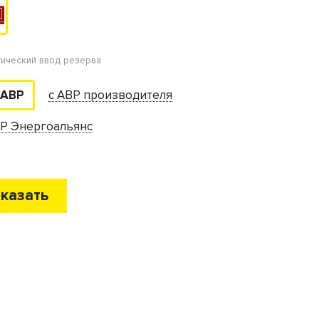
тический ввод резерва
с АВР производителя
 АВР
ВР Энергоальянс
казать