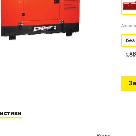
Автома
без
с А
За
истики
Вепрь