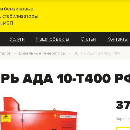
и бензиновые
, стабилизаторы
, ИБП
Услуги
Наши объекты
Статьи
Контакты
талог
Дизельные генераторы
ВЕПРЬ АДА 10-Т400 РФ4
—
—
РЬ АДА 10-Т400 Р
37
Вариан