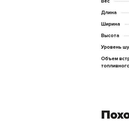
Вес
Длина
Ширина
Высота
Уровень ш
Объем вст
топливного
Пох