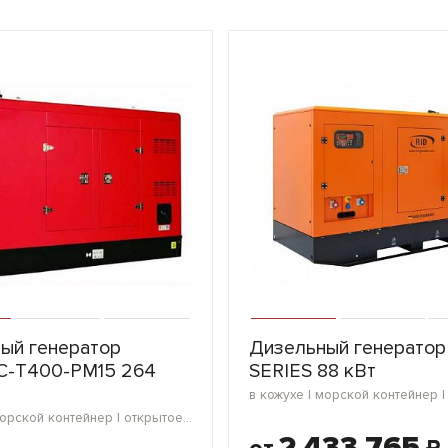
ый генератор
Дизельный генератор
С-Т400-РМ15 264
SERIES 88 кВт
в кожухе | морской контейнер | открытое исполнение | блок-контейнер
2 433 765