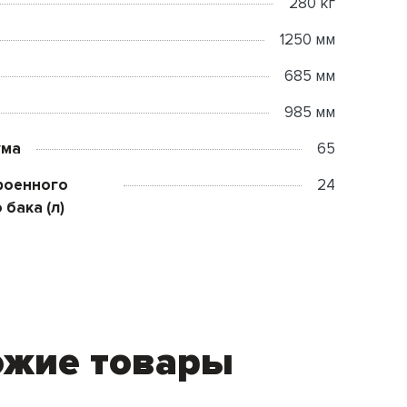
280 кг
1250 мм
685 мм
985 мм
ума
65
роенного
24
 бака (л)
ожие товары