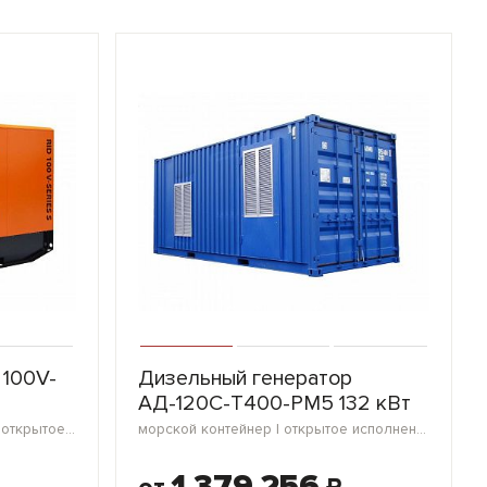
 100V-
Дизельный генератор
АД-120С-Т400-РМ5 132 кВт
в кожухе | морской контейнер | открытое исполнение | мини-контейнер | блок-контейнер
морской контейнер | открытое исполнение | блок-контейнер
1 379 256