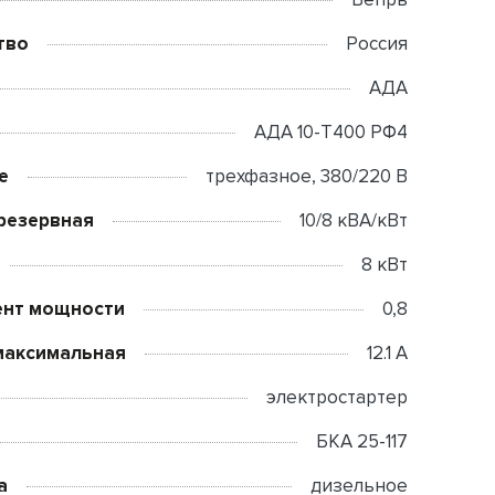
тво
Россия
АДА
АДА 10-Т400 РФ4
е
трехфазное, 380/220 В
резервная
10/8 кВА/кВт
8 кВт
нт мощности
0,8
максимальная
12.1 А
электростартер
БКА 25-117
а
дизельное