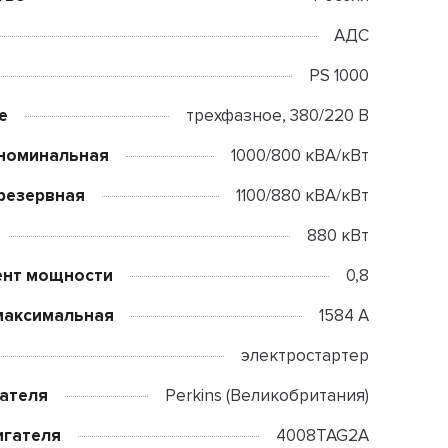
АДС
PS 1000
е
трехфазное, 380/220 В
номинальная
1000/800 кВА/кВт
резервная
1100/880 кВА/кВт
880 кВт
нт мощности
0,8
максимальная
1584 А
электростартер
ателя
Perkins (Великобритания)
игателя
4008TAG2A