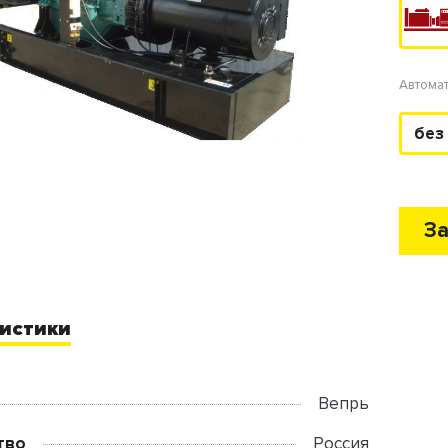
Автома
без
За
истики
Вепрь
тво
Россия