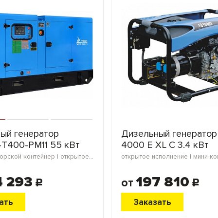
ый генератор
Дизельный генератор
Т400-РМ11 55 кВт
4000 E XL C 3.4 кВт
в кожухе | морской контейнер | открытое исполнение | мини-контейнер | блок-контейнер
открытое исполнение | мини-к
4 293
197 810
от
c
c
ать
Заказать