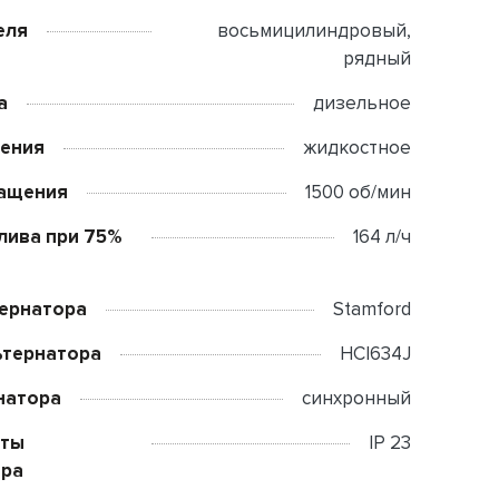
еля
восьмицилиндровый,
рядный
а
дизельное
дения
жидкостное
ращения
1500 об/мин
лива при 75%
164 л/ч
тернатора
Stamford
ьтернатора
HCI634J
натора
синхронный
иты
IP 23
ора