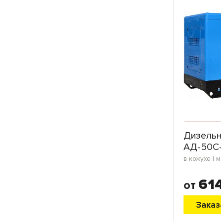
Дизельн
АД-50С-
61
от
Заказ