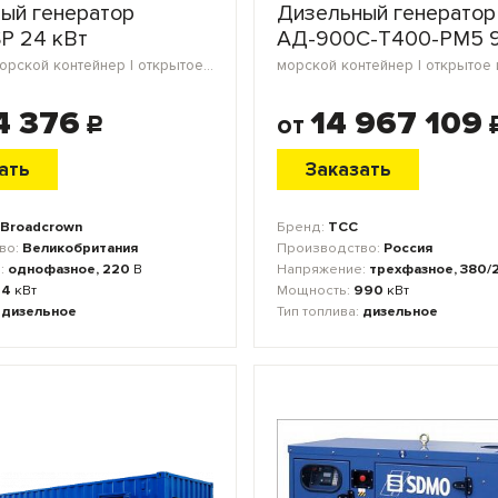
ый генератор
Дизельный генератор
P 24 кВт
АД-900С-Т400-РМ5 9
в кожухе | морской контейнер | открытое исполнение | мини-контейнер | блок-контейнер
4 376
14 967 109
от
c
ать
Заказать
Broadcrown
Бренд:
ТСС
во:
Великобритания
Производство:
Россия
:
однофазное, 220
В
Напряжение:
трехфазное, 380/
24
кВт
Мощность:
990
кВт
:
дизельное
Тип топлива:
дизельное