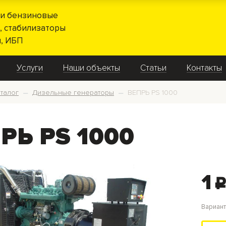
и бензиновые
, стабилизаторы
, ИБП
Услуги
Наши объекты
Статьи
Контакты
талог
Дизельные генераторы
ВЕПРЬ PS 1000
—
—
РЬ PS 1000
1
Вариан