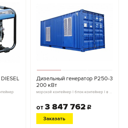
 DIESEL
Дизельный генератор P250-3
200 кВт
онтейнер
морской контейнер | блок-контейнер | в кожухе | открытое исполнение
3 847 762
от
c
Заказать