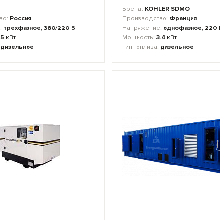
Бренд:
KOHLER SDMO
во:
Россия
Производство:
Франция
:
трехфазное, 380/220
В
Напряжение:
однофазное, 220
55
кВт
Мощность:
3.4
кВт
:
дизельное
Тип топлива:
дизельное