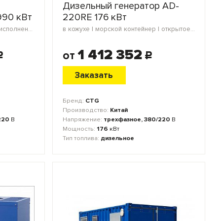
Дизельный генератор AD-
90 кВт
220RE 176 кВт
морской контейнер | открытое исполнение | блок-контейнер
в кожухе | морской контейнер | открытое исполнение | блок-контейнер
1 412 352
от
c
c
Заказать
Бренд:
CTG
Производство:
Китай
220
В
Напряжение:
трехфазное, 380/220
В
Мощность:
176
кВт
Тип топлива:
дизельное