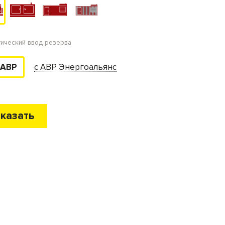
тический ввод резерва
с АВР Энергоальянс
 АВР
казать