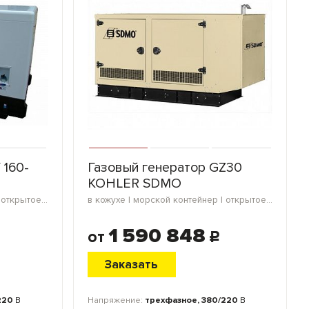
 160-
Газовый генератор GZ30
KOHLER SDMO
в кожухе | морской контейнер | открытое исполнение | блок-контейнер
в кожухе | морской контейнер | открытое исполнение | мини-контейнер | блок-контейнер
1 590 848
от
c
Заказать
220
В
Напряжение:
трехфазное, 380/220
В