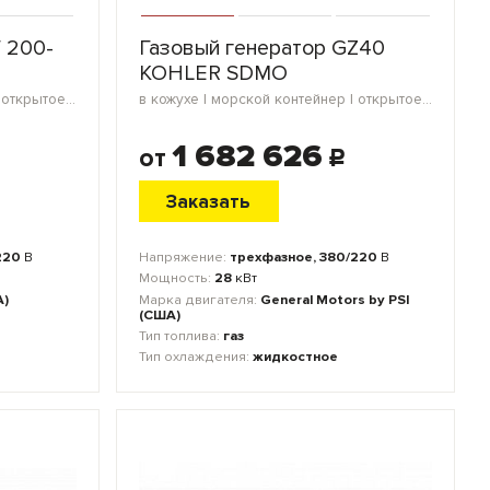
 200-
Газовый генератор GZ40
KOHLER SDMO
морской контейнер | в кожухе | открытое исполнение
в кожухе | морской контейнер | открытое исполнение | мини-контейнер | блок-контейнер
1 682 626
от
c
Заказать
220
В
Напряжение:
трехфазное, 380/220
В
Мощность:
28
кВт
А)
Марка двигателя:
General Motors by PSI
(США)
Тип топлива:
газ
Тип охлаждения:
жидкостное