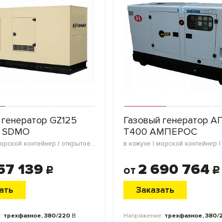
 генератор GZ125
Газовый генератор АГ
 SDMO
Т400 АМПЕРОС
в кожухе | морской контейнер | открытое исполнение | мини-контейнер | блок-контейнер
57 139
2 690 764
от
c
c
ать
Заказать
:
трехфазное, 380/220
В
Напряжение:
трехфазное, 380/