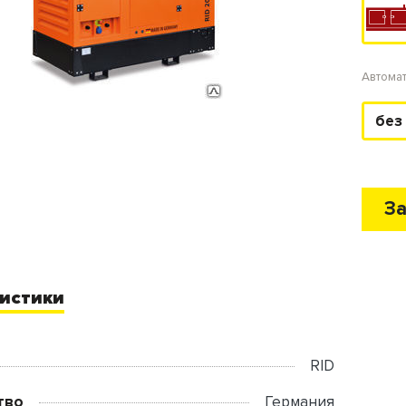
Автома
без
За
истики
RID
тво
Германия