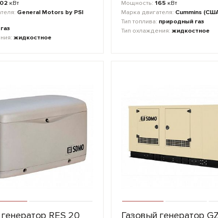
102
кВт
Мощность:
165
кВт
ателя:
General Motors by PSI
Марка двигателя:
Cummins (СШ
Тип топлива:
природный газ
:
газ
Тип охлаждения:
жидкостное
ения:
жидкостное
 генератор RES 20
Газовый генератор G