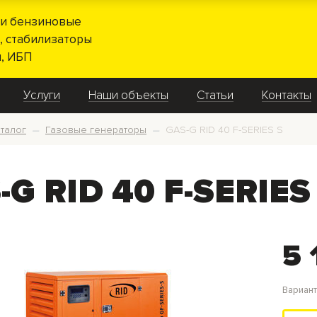
и бензиновые
, стабилизаторы
, ИБП
Услуги
Наши объекты
Статьи
Контакты
талог
Газовые генераторы
GAS-G RID 40 F-SERIES S
—
—
-G RID 40 F-SERIES
5 
Вариан