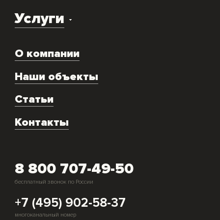
Услуги
Доставка оборудования
О компании
Экспертиза объекта
Ремонт
Наши объекты
Техническое обслуживание
Аренда
Статьи
Монтаж и подключение оборудования
Контакты
Скупка генераторов
8 800 707-49-50
бесплатный звонок по России
+7 (495) 902-58-37
многоканальный номер