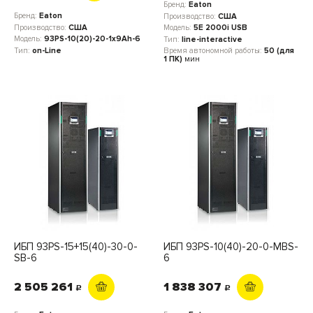
Бренд:
Eaton
Бренд:
Eaton
Производство:
США
Производство:
США
Модель:
5E 2000i USB
Модель:
93PS-10(20)-20-1x9Ah-6
Тип:
line-interactive
Тип:
on-Line
Время автономной работы:
50 (для
1 ПК)
мин
ИБП 93PS-15+15(40)-30-0-
ИБП 93PS-10(40)-20-0-MBS-
SB-6
6
2 505 261
1 838 307
c
c