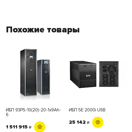
Похожие товары
ИБП 93PS-10(20)-20-1x9Ah-
ИБП 5E 2000i USB
6
25 142
c
1 511 915
c