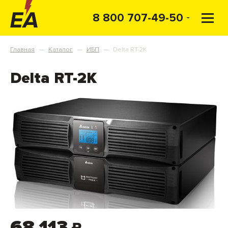
8 800 707-49-50
Главная
Каталог
ИБП
Delta RT-2K
—
—
—
Delta RT-2K
68 113