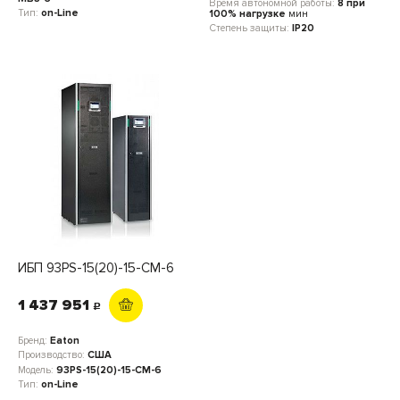
Время автономной работы:
8 при
Тип:
on-Line
100% нагрузке
мин
Степень защиты:
IP20
ИБП 93PS-15(20)-15-CM-6
1 437 951
c
Бренд:
Eaton
Производство:
США
Модель:
93PS-15(20)-15-CM-6
Тип:
on-Line