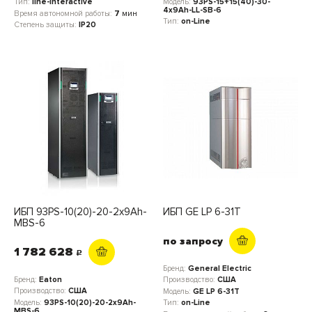
Модель:
93PS-15+15(40)-30-
Тип:
line-interactive
4x9Ah-LL-SB-6
Время автономной работы:
7
мин
Тип:
on-Line
Степень защиты:
IP20
ИБП 93PS-10(20)-20-2x9Ah-
ИБП GE LP 6-31T
MBS-6
по запросу
1 782 628
c
Бренд:
General Electric
Бренд:
Eaton
Производство:
США
Производство:
США
Модель:
GE LP 6-31T
Модель:
93PS-10(20)-20-2x9Ah-
Тип:
on-Line
MBS-6