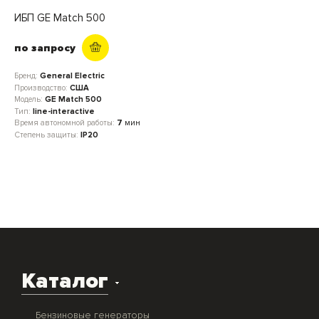
ИБП GE Match 500
по запросу
Бренд:
General Electric
Производство:
США
Модель:
GE Match 500
Тип:
line-interactive
Время автономной работы:
7
мин
Степень защиты:
IP20
Каталог
Бензиновые генераторы