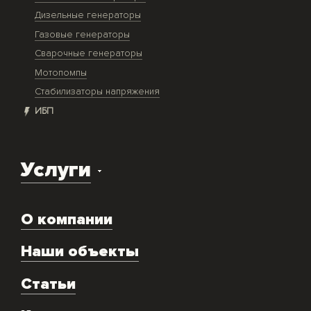
Дизельные генераторы
Газовые генераторы
Сварочные генераторы
Мотопомпы
Стабилизаторы напряжения
ИБП
Услуги
Доставка оборудования
О компании
Экспертиза объекта
Ремонт
Наши объекты
Техническое обслуживание
Аренда
Статьи
Монтаж и подключение оборудования