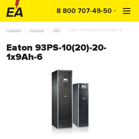
8 800 707-49-50
Главная
Каталог
ИБП
Eaton 93PS-10(20)-20-1x9Ah-6
—
—
—
Eaton 93PS-10(20)-20-
1x9Ah-6