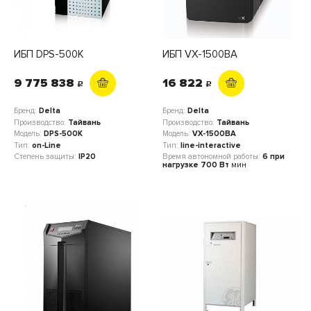
ИБП DPS-500K
ИБП VX-1500ВА
9 775 838
16 822
c
c
Бренд:
Delta
Бренд:
Delta
Производство:
Тайвань
Производство:
Тайвань
Модель:
DPS-500K
Модель:
VX-1500ВА
Тип:
on-Line
Тип:
line-interactive
Степень защиты:
IP20
Время автономной работы:
6 при
нагрузке 700 Вт
мин