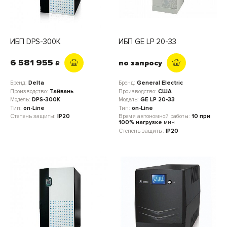
ИБП DPS-300K
ИБП GE LP 20-33
6 581 955
по запросу
c
Бренд:
Delta
Бренд:
General Electric
Производство:
Тайвань
Производство:
США
Модель:
DPS-300K
Модель:
GE LP 20-33
Тип:
on-Line
Тип:
on-Line
Степень защиты:
IP20
Время автономной работы:
10 при
100% нагрузке
мин
Степень защиты:
IP20