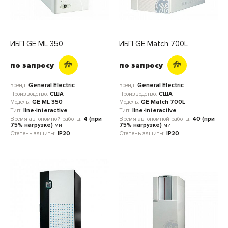
ИБП GE ML 350
ИБП GE Match 700L
по запросу
по запросу
Бренд:
General Electric
Бренд:
General Electric
Производство:
США
Производство:
США
Модель:
GE ML 350
Модель:
GE Match 700L
Тип:
line-interactive
Тип:
line-interactive
Время автономной работы:
4 (при
Время автономной работы:
40 (при
75% нагрузке)
мин
75% нагрузке)
мин
Степень защиты:
IP20
Степень защиты:
IP20