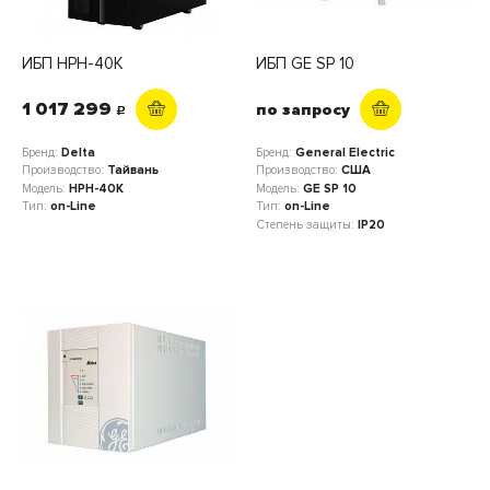
ИБП HPH-40K
ИБП GE SP 10
1 017 299
по запросу
c
Бренд:
Delta
Бренд:
General Electric
Производство:
Тайвань
Производство:
США
Модель:
HPH-40K
Модель:
GE SP 10
Тип:
on-Line
Тип:
on-Line
Степень защиты:
IP20