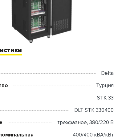
истики
Delta
тво
Турция
STK 33
DLT STK 330400
е
трехфазное, 380/220 В
номинальная
400/400 кВА/кВт