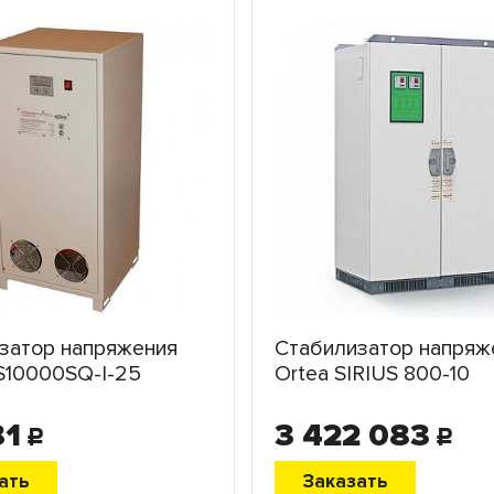
затор напряжения
Стабилизатор напряж
S10000SQ-I-25
Ortea SIRIUS 800-10
81
3 422 083
c
c
ать
Заказать