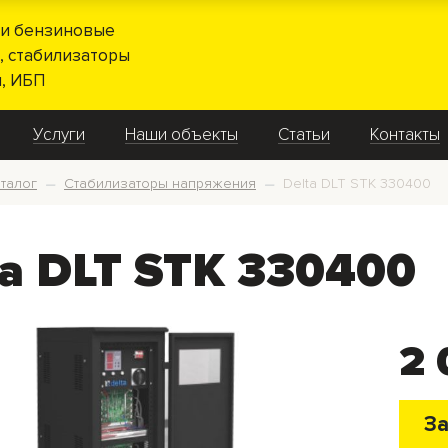
и бензиновые
, стабилизаторы
, ИБП
Услуги
Наши объекты
Статьи
Контакты
талог
Стабилизаторы напряжения
Delta DLT STK 330400
—
—
ta DLT STK 330400
2 
За