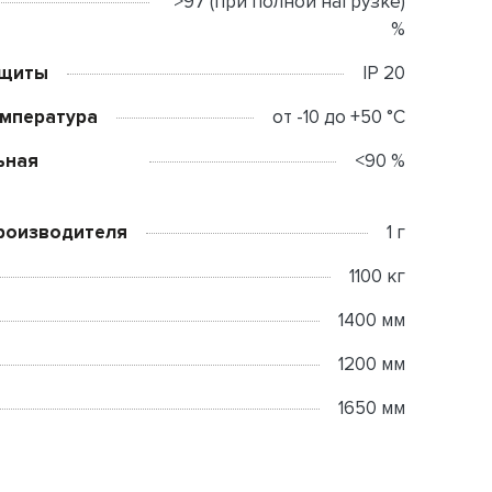
>97 (при полной нагрузке)
%
ащиты
IP 20
емпература
от -10 до +50 °C
ьная
<90 %
роизводителя
1 г
1100 кг
1400 мм
1200 мм
1650 мм