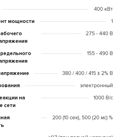
400 кВт
нт мощности
1
рабочего
275 - 440 В
напряжения
предельного
155 - 490 В
напряжения
напряжение
380 / 400 / 415 ± 2% В
рования
электронный
еакции на
1000 В/с
е сети
чная
200 (10 сек), 500 (20 мс) %
ть