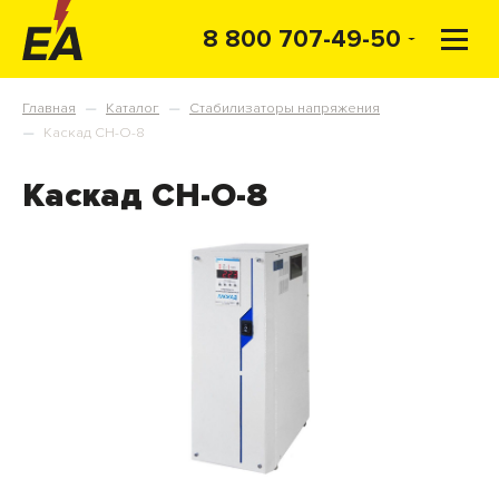
8 800 707-49-50
Главная
Каталог
Стабилизаторы напряжения
—
—
Каскад СН-О-8
—
Каскад СН-О-8