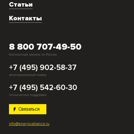
Аренда
Статьи
Монтаж и подключение оборудования
Контакты
Скупка генераторов
8 800 707-49-50
бесплатный звонок по России
+7 (495) 902-58-37
многоканальный номер
+7 (495) 542-60-30
техническая поддержка
Связаться
info@energoalliance.ru