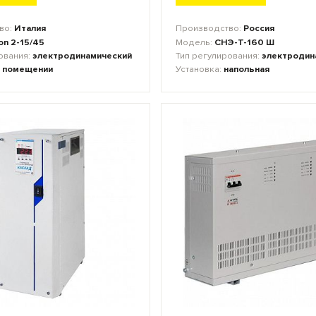
во:
Италия
Производство:
Россия
on 2-15/45
Модель:
СНЭ-Т-160 Ш
ования:
электродинамический
Тип регулирования:
электродин
 помещении
Установка:
напольная