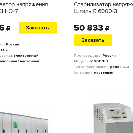
затор напряжения
Стабилизатор напряж
СН-О-7
Штиль R 6000-3
6
50 833
Заказать
c
c
Заказать
во:
Россия
-О-7
Производство:
Россия
ования:
электронный
Модель:
R 6000-3
апольная / настенная
Тип регулирования:
релейный
Установка:
настенная