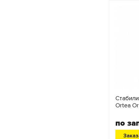
Стабили
Ortea Or
по за
Заказ