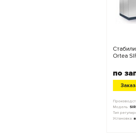
Стабили
Ortea SI
по за
Заказ
Производст
Модель:
SIR
Тип регулир
Установка:
в