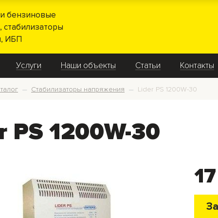
и бензиновые
, стабилизаторы
, ИБП
Услуги
Наши объекты
Статьи
Контакты
талог
Стабилизаторы напряжения
Lider PS 1200W-30
—
—
er PS 1200W-30
17
За