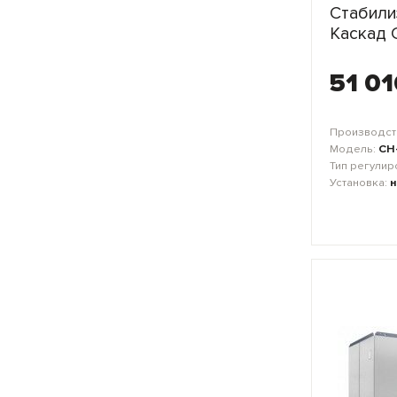
Стабили
Каскад 
51 01
Производст
Модель:
СН
Тип регулир
Установка:
н