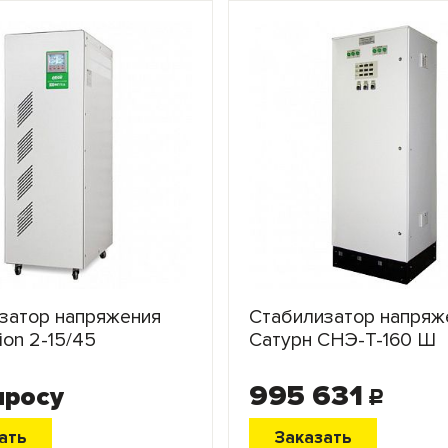
затор напряжения
Стабилизатор напряж
ion 2-15/45
Сатурн СНЭ-Т-160 Ш
995 631
просу
c
ать
Заказать