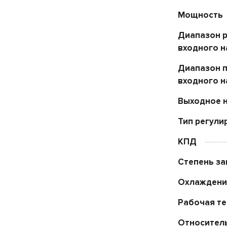
Мощность
Диапазон 
входного 
Диапазон 
входного 
Выходное 
Тип регули
КПД
Степень з
Охлаждени
Рабочая т
Относител