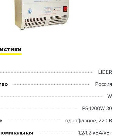
истики
LIDER
тво
Россия
W
PS 1200W-30
е
однофазное, 220 В
номинальная
1,2/1,2 кВА/кВт