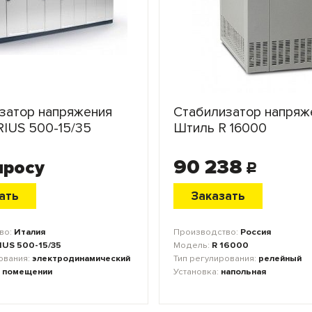
затор напряжения
Стабилизатор напряж
RIUS 500-15/35
Штиль R 16000
90 238
просу
c
ать
Заказать
во:
Италия
Производство:
Россия
IUS 500-15/35
Модель:
R 16000
ования:
электродинамический
Тип регулирования:
релейный
 помещении
Установка:
напольная