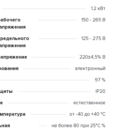
1.2 кВт
рабочего
150 - 265 В
напряжения
предельного
125 - 275 В
напряжения
напряжение
220±4,5% В
рования
электронный
97 %
ащиты
IP20
е
естественное
емпература
от -40 до +40 °C
ьная
не более 80 при 25°С %