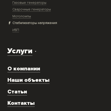
Газовые генераторы
Сварочные генераторы
Мотопомпы
Стабилизаторы напряжения
ИБП
Услуги
Доставка оборудования
О компании
Экспертиза объекта
Ремонт
Наши объекты
Техническое обслуживание
Аренда
Статьи
Монтаж и подключение оборудования
Контакты
Скупка генераторов