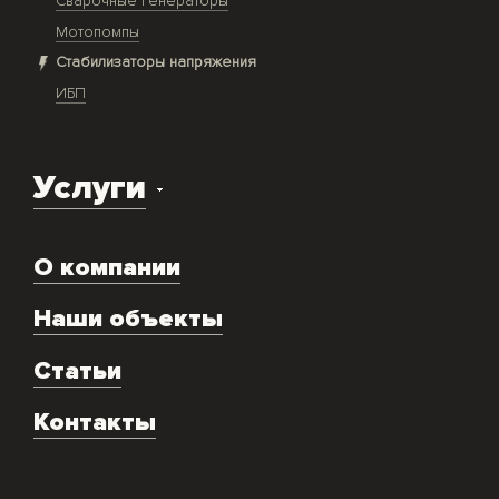
Сварочные генераторы
Мотопомпы
Стабилизаторы напряжения
ИБП
Услуги
Доставка оборудования
О компании
Экспертиза объекта
Ремонт
Наши объекты
Техническое обслуживание
Аренда
Статьи
Монтаж и подключение оборудования
Контакты
Скупка генераторов