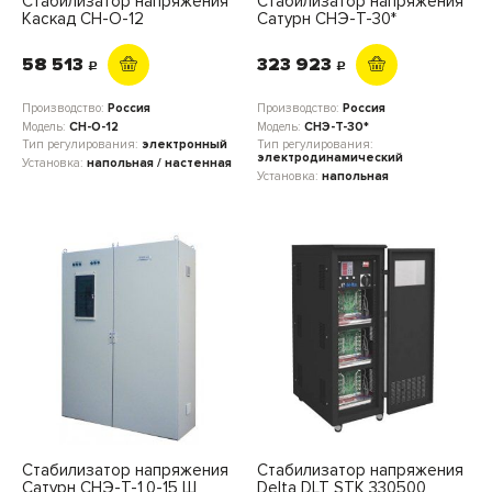
Стабилизатор напряжения
Стабилизатор напряжения
Каскад СН-О-12
Сатурн СНЭ-Т-30*
58 513
323 923
c
c
Производство:
Россия
Производство:
Россия
Модель:
СН-О-12
Модель:
СНЭ-Т-30*
Тип регулирования:
электронный
Тип регулирования:
электродинамический
Установка:
напольная / настенная
Установка:
напольная
Стабилизатор напряжения
Стабилизатор напряжения
Сатурн СНЭ-Т-1,0-15 Ш
Delta DLT STK 330500