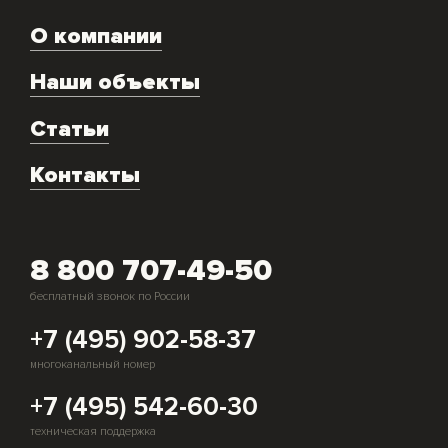
Доставка оборудования
О компании
Экспертиза объекта
Ремонт
Наши объекты
Техническое обслуживание
Аренда
Статьи
Монтаж и подключение оборудования
Контакты
Скупка генераторов
8 800 707-49-50
бесплатный звонок по России
+7 (495) 902-58-37
многоканальный номер
+7 (495) 542-60-30
техническая поддержка