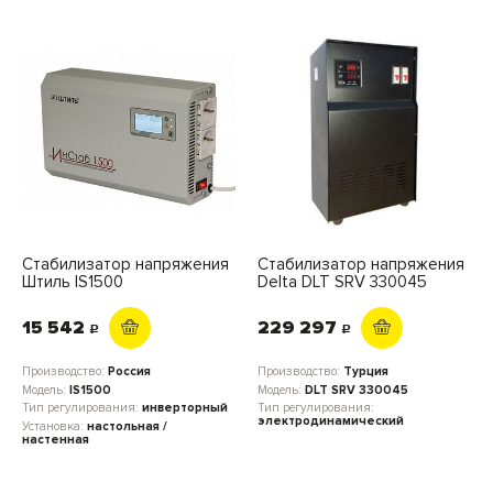
Стабилизатор напряжения
Стабилизатор напряжения
Штиль IS1500
Delta DLT SRV 330045
15 542
229 297
c
c
Производство:
Россия
Производство:
Турция
Модель:
IS1500
Модель:
DLT SRV 330045
Тип регулирования:
инверторный
Тип регулирования:
электродинамический
Установка:
настольная /
настенная