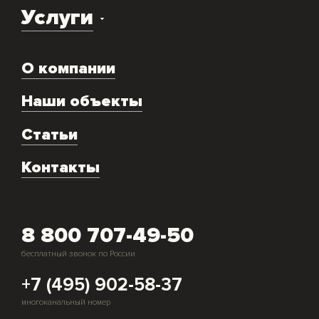
Услуги
Доставка оборудования
О компании
Экспертиза объекта
Ремонт
Наши объекты
Техническое обслуживание
Аренда
Статьи
Монтаж и подключение оборудования
Контакты
Скупка генераторов
8 800 707-49-50
бесплатный звонок по России
+7 (495) 902-58-37
многоканальный номер