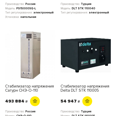
Производство:
Россия
Производство:
Турция
Модель:
PS15000SQ-L
Модель:
DLT STK 110040
Тип регулирования:
электронный
Тип регулирования:
электронный
Установка:
напольная
Стабилизатор напряжения
Стабилизатор напряжения
Сатурн СНЭ-О-110
Delta DLT STK 110005
493 884
54 947
c
c
Производство:
Россия
Производство:
Турция
Модель:
СНЭ-О-110
Модель:
DLT STK 110005