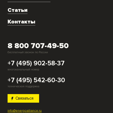
Техническое обслуживание
Аренда
Статьи
Монтаж и подключение оборудования
Контакты
Скупка генераторов
8 800 707-49-50
бесплатный звонок по России
+7 (495) 902-58-37
многоканальный номер
+7 (495) 542-60-30
техническая поддержка
Связаться
info@energoalliance.ru