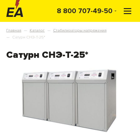
8 800 707-49-50
Главная
Каталог
Стабилизаторы напряжения
—
—
Сатурн СНЭ-Т-25*
—
Сатурн СНЭ-Т-25*