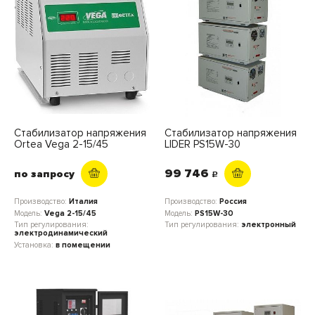
Стабилизатор напряжения
Стабилизатор напряжения
Ortea Vega 2-15/45
LIDER PS15W-30
99 746
по запросу
c
Производство:
Италия
Производство:
Россия
Модель:
Vega 2-15/45
Модель:
PS15W-30
Тип регулирования:
Тип регулирования:
электронный
электродинамический
Установка:
в помещении