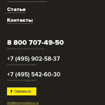
Техническое обслуживание
Аренда
Статьи
Монтаж и подключение оборудования
Контакты
Скупка генераторов
8 800 707-49-50
бесплатный звонок по России
+7 (495) 902-58-37
многоканальный номер
+7 (495) 542-60-30
техническая поддержка
Связаться
info@energoalliance.ru