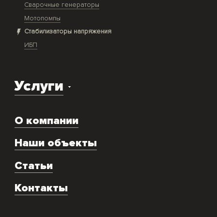
Сварочные генераторы
Мотопомпы
Стабилизаторы напряжения
ИБП
Услуги
Доставка оборудования
О компании
Экспертиза объекта
Ремонт
Наши объекты
Техническое обслуживание
Аренда
Статьи
Монтаж и подключение оборудования
Контакты
Скупка генераторов