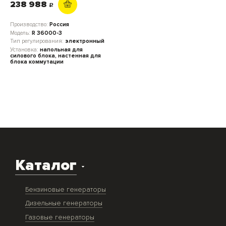
238 988
c
Производство:
Россия
Модель:
R 36000-3
Тип регулирования:
электронный
Установка:
напольная для
силового блока, настенная для
блока коммутации
Каталог
Бензиновые генераторы
Дизельные генераторы
Газовые генераторы