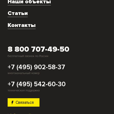
Наши объекты
Техническое обслуживание
Аренда
Статьи
Монтаж и подключение оборудования
Контакты
Скупка генераторов
8 800 707-49-50
бесплатный звонок по России
+7 (495) 902-58-37
многоканальный номер
+7 (495) 542-60-30
техническая поддержка
Связаться