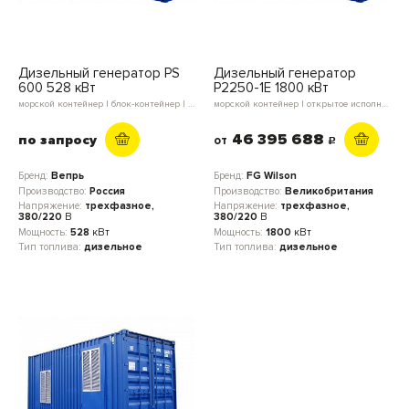
Дизельный генератор PS
Дизельный генератор
600 528 кВт
Р2250-1Е 1800 кВт
морской контейнер | блок-контейнер | в кожухе | открытое исполнение
морской контейнер | открытое исполнение
46 395 688
по запросу
от
c
Бренд:
Вепрь
Бренд:
FG Wilson
Производство:
Россия
Производство:
Великобритания
Напряжение:
трехфазное,
Напряжение:
трехфазное,
380/220
В
380/220
В
Мощность:
528
кВт
Мощность:
1800
кВт
Тип топлива:
дизельное
Тип топлива:
дизельное