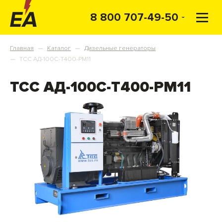
8 800 707-49-50
Главная
Каталог
Дизельные генераторы
—
—
ТСС АД-100С-Т400-РМ11
—
ТСС АД-100С-Т400-РМ11