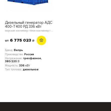
Дизельный генератор АДС
400-Т400 РД 336 кВт
морской контейнер | блок-контейнер | открытое исполнение
6 775 023
от
c
Бренд:
Вепрь
Производство:
Россия
Напряжение:
трехфазное,
380/220
В
Мощность:
336
кВт
Тип топлива:
дизельное