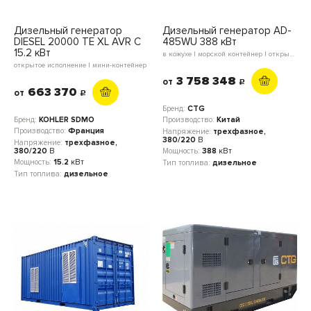
Дизельный генератор
Дизельный генератор AD-
DIESEL 20000 TE XL AVR C
485WU 388 кВт
15.2 кВт
в кожухе | морской контейнер | открытое исполнение | блок-контейнер
открытое исполнение | мини-контейнер
3 758 348
от
c
663 370
от
c
Бренд:
CTG
Бренд:
KOHLER SDMO
Производство:
Китай
Производство:
Франция
Напряжение:
трехфазное,
380/220
В
Напряжение:
трехфазное,
380/220
В
Мощность:
388
кВт
Мощность:
15.2
кВт
Тип топлива:
дизельное
Тип топлива:
дизельное