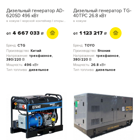
Дизельный генератор AD-
Дизельный генератор TG-
620SD 496 кВт
40TPC 26.8 кВт
в кожухе | морской контейнер | открытое исполнение | блок-контейнер
в кожухе
4 667 033
1 123 217
от
от
c
c
Бренд:
CTG
Бренд:
TOYO
Производство:
Китай
Производство:
Япония
Напряжение:
трехфазное,
Напряжение:
трехфазное,
380/220
В
380/220
В
Мощность:
496
кВт
Мощность:
26.8
кВт
Тип топлива:
дизельное
Тип топлива:
дизельное