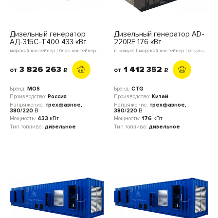
Дизельный генератор
Дизельный генератор AD-
АД-315С-Т400 433 кВт
220RE 176 кВт
морской контейнер | блок-контейнер | в кожухе | открытое исполнение
в кожухе | морской контейнер | открытое исполнение | блок-контейнер
3 826 263
1 412 352
от
от
c
c
Бренд:
MOS
Бренд:
CTG
Производство:
Россия
Производство:
Китай
Напряжение:
трехфазное,
Напряжение:
трехфазное,
380/220
В
380/220
В
Мощность:
433
кВт
Мощность:
176
кВт
Тип топлива:
дизельное
Тип топлива:
дизельное