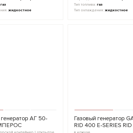
:
газ
Тип топлива:
газ
ения:
жидкостное
Тип охлаждения:
жидкостное
 генератор АГ 50-
Газовый генератор G
МПЕРОС
RID 400 E-SERIES RID
в кожухе | морской контейнер | открытое исполнение | мини-контейнер | блок-контейнер
в кожухе