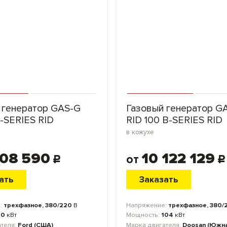
 генератор GAS-G
Газовый генератор G
F-SERIES RID
RID 100 B-SERIES RID
в кожухе
908 590
10 122 129
от
c
c
ать
Заказать
:
трехфазное, 380/220
В
Напряжение:
трехфазное, 380/
20
кВт
Мощность:
104
кВт
ателя:
Ford (США)
Марка двигателя:
Doosan (Южна