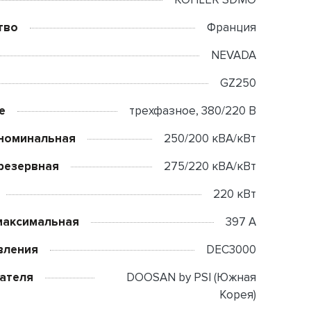
тво
Франция
NEVADA
GZ250
е
трехфазное, 380/220 В
номинальная
250/200 кВА/кВт
резервная
275/220 кВА/кВт
220 кВт
максимальная
397 А
вления
DEC3000
ателя
DOOSAN by PSI (Южная
Корея)