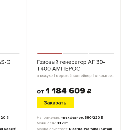
AS-G
Газовый генератор АГ 30-
Т400 АМПЕРОС
в кожухе | морской контейнер | открытое исполнение | мини-контейнер | блок-контейнер
1 184 609
от
c
Заказать
220
В
Напряжение:
трехфазное, 380/220
В
Мощность:
33
кВт
я Корея)
Марка двигателя:
Ricardo-Weifang (Китай)