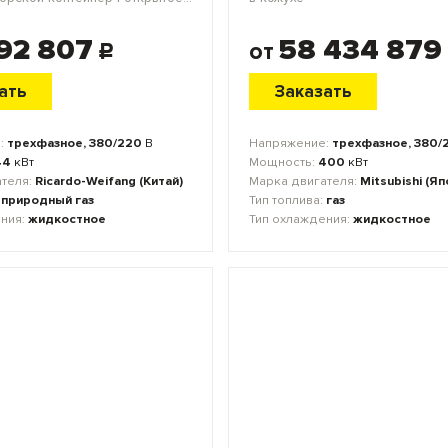
492 807
58 434 879
от
c
ать
Заказать
:
трехфазное, 380/220
В
Напряжение:
трехфазное, 380/
44
кВт
Мощность:
400
кВт
ателя:
Ricardo-Weifang (Китай)
Марка двигателя:
Mitsubishi (Яп
:
природный газ
Тип топлива:
газ
ения:
жидкостное
Тип охлаждения:
жидкостное