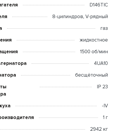
игателя
D146TIC
еля
8-цилиндров, V-рядный
а
газ
дения
жидкостное
ращения
1500 об/мин
ьтернатора
4UA10
натора
бесщёточный
иты
IP 23
ора
жуха
-IV
роизводителя
1 г
2942 кг