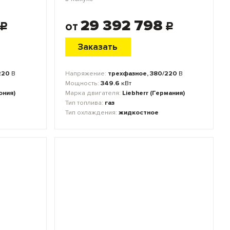
29 392 798
от
c
c
Заказать
220
В
Напряжение:
трехфазное, 380/220
В
Мощность:
349.6
кВт
ония)
Марка двигателя:
Liebherr (Германия)
Тип топлива:
газ
Тип охлаждения:
жидкостное