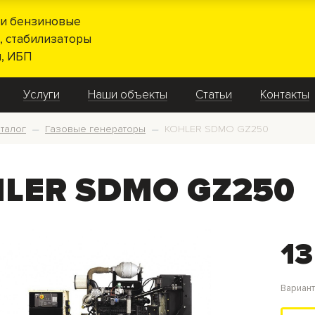
и бензиновые
, стабилизаторы
, ИБП
Услуги
Наши объекты
Статьи
Контакты
талог
Газовые генераторы
KOHLER SDMO GZ250
—
—
LER SDMO GZ250
13
Вариан