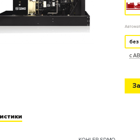
Автома
без
с А
За
истики
KOHLER SDMO