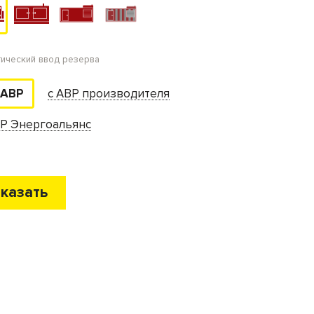
тический ввод резерва
с АВР производителя
 АВР
ВР Энергоальянс
казать