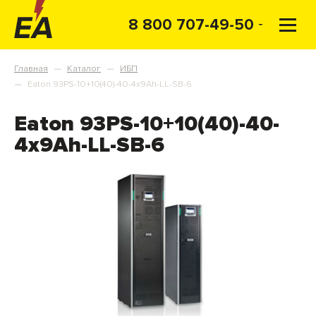
8 800 707-49-50
Главная
Каталог
ИБП
—
—
Eaton 93PS-10+10(40)-40-4x9Ah-LL-SB-6
—
Eaton 93PS-10+10(40)-40-
4x9Ah-LL-SB-6