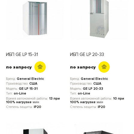
ИБП GE LP 15-31
ИБП GE LP 20-33
по запросу
по запросу
Бренд:
General Electric
Бренд:
General Electric
Производство:
США
Производство:
США
Модель:
GE LP 15-31
Модель:
GE LP 20-33
Тип:
on-Line
Тип:
on-Line
Время автономной работы:
13 при
Время автономной работы:
10 при
100% нагрузке
мин
100% нагрузке
мин
Степень защиты:
IP20
Степень защиты:
IP20