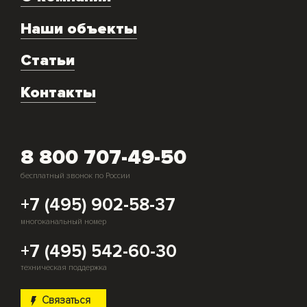
Ремонт
Наши объекты
Техническое обслуживание
Аренда
Статьи
Монтаж и подключение оборудования
Контакты
Скупка генераторов
8 800 707-49-50
бесплатный звонок по России
+7 (495) 902-58-37
многоканальный номер
+7 (495) 542-60-30
техническая поддержка
Связаться