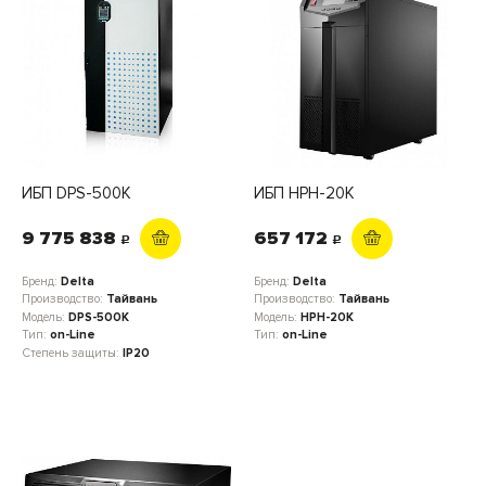
ИБП DPS-500K
ИБП HPH-20K
9 775 838
657 172
c
c
Бренд:
Delta
Бренд:
Delta
Производство:
Тайвань
Производство:
Тайвань
Модель:
DPS-500K
Модель:
HPH-20K
Тип:
on-Line
Тип:
on-Line
Степень защиты:
IP20