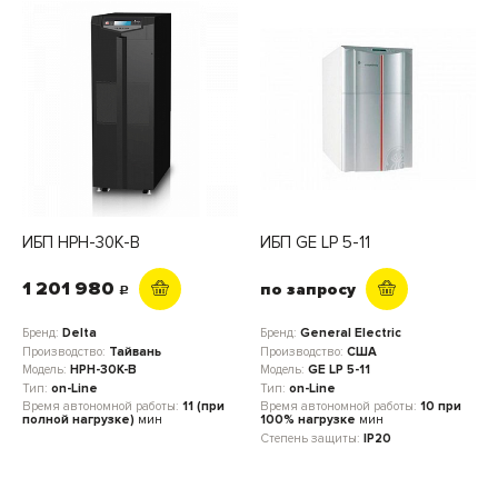
ИБП HPH-30K-B
ИБП GE LP 5-11
1 201 980
по запросу
c
Бренд:
Delta
Бренд:
General Electric
Производство:
Тайвань
Производство:
США
Модель:
HPH-30K-B
Модель:
GE LP 5-11
Тип:
on-Line
Тип:
on-Line
Время автономной работы:
11 (при
Время автономной работы:
10 при
полной нагрузке)
мин
100% нагрузке
мин
Степень защиты:
IP20