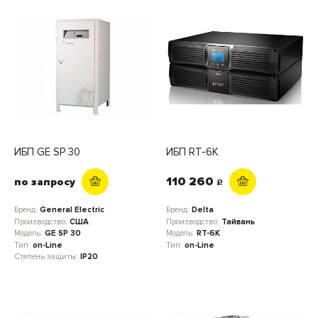
ИБП GE SP 30
ИБП RT-6K
110 260
по запросу
c
Бренд:
General Electric
Бренд:
Delta
Производство:
США
Производство:
Тайвань
Модель:
GE SP 30
Модель:
RT-6K
Тип:
on-Line
Тип:
on-Line
Степень защиты:
IP20